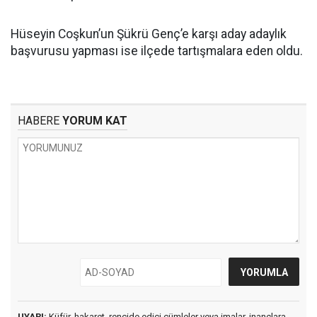
Hüseyin Coşkun’un Şükrü Genç’e karşı aday adaylık
başvurusu yapması ise ilçede tartışmalara eden oldu.
HABERE
YORUM KAT
UYARI:
Küfür, hakaret, rencide edici cümleler veya imalar, inançlara