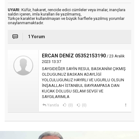
UYARI:
Küfür, hakaret, rencide edici cümleler veya imalar, inançlara
saldırı içeren, imla kuralları ile yazılmamış,
Türkçe karakter kullanılmayan ve büyük harflerle yazılmış yorumlar
onaylanmamaktadır.
1 Yorum
ERCAN DENİZ 05352153190
/ 23 Aralık
2023 13:37
SAYGIDEĞER SAYİN RESUL BASKANİM ÇIKMIŞ
OLDUGUNUZ BASKAN ADAYLİGİ
YOLCULUGUNUZ HAYIRLI VE UGURLU OLSUN
İNŞAALLAH İSTANBUL BAYRAMPASA DAN
KUCAK DOLUSU SELAM SEVGİ VE
SAYGILARIMLA
Yanıtla
(0)
(0)