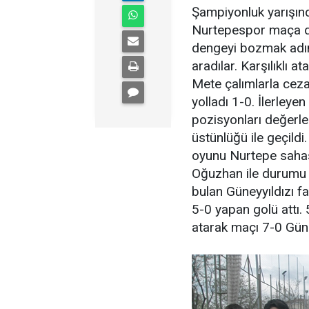
Şampiyonluk yarışında
Nurtepespor maça den
dengeyi bozmak adın
aradılar. Karşılıklı 
Mete çalımlarla ceza
yolladı 1-0. İlerley
pozisyonları değerle
üstünlüğü ile geçildi.
oyunu Nurtepe sahası
Oğuzhan ile durumu 2
bulan Güneyyıldızı fa
5-0 yapan golü attı. 
atarak maçı 7-0 Güney