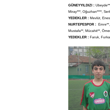
GÜNEYYILDIZI :
Ubeyde***
Miray***, Oğuzhan****, Serk
YEDEKLER :
Mevlüt, Enes
NURTEPESPOR :
Emre
**
Mustafa**, Mücahit**, Ömer
YEDEKLER :
Faruk, Furka