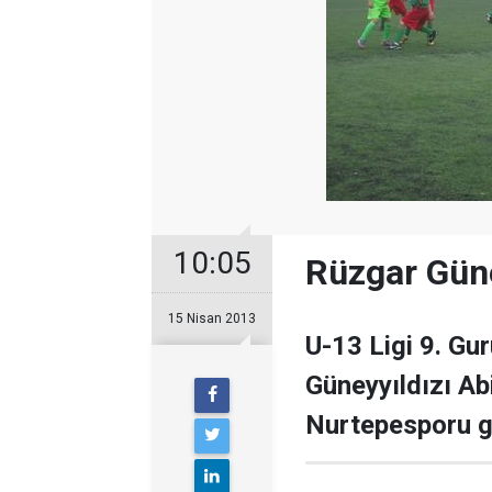
10:05
Rüzgar Güne
15 Nisan 2013
U-13 Ligi 9. Gur
Güneyyıldızı Ab
Nurtepesporu g