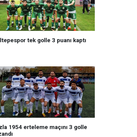
ltepespor tek golle 3 puanı kaptı
zla 1954 erteleme maçını 3 golle
zandı