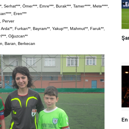
, Serhat***, Ömer***, Emre***, Burak***,
Tamer**
**, Mete****,
an****, Eren***
, Perver
, Arda**, Furkan**, Bayram**,
Yakup
*
**, Mahmut**, Faruk**,
l***, Oğuzcan**
Şa
n, Baran, Berkecan
En