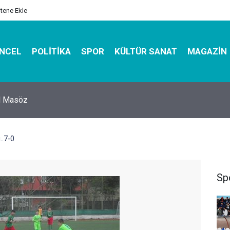
itene Ekle
NCEL
POLITIKA
SPOR
KÜLTÜR SANAT
MAGAZIN
hirbazı ile Estetik, Dayanıklı ve Çevre Dostu Ambalaj
..7-0
Sp