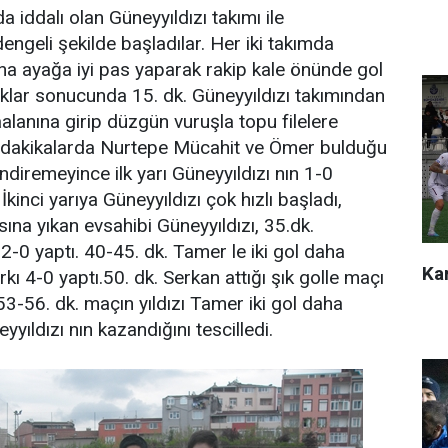
 iddalı olan Güneyyıldızı takımı ile
geli şekilde başladılar. Her iki takımda
a ayağa iyi pas yaparak rakip kale önünde gol
ataklar sonucunda 15. dk. Güneyyıldızı takımından
alanına girip düzgün vuruşla topu filelere
en dakikalarda Nurtepe Mücahit ve Ömer bulduğu
ndiremeyince ilk yarı Güneyyıldızı nın 1-0
 İkinci yarıya Güneyyıldızı çok hızlı başladı,
na yıkan evsahibi Güneyyıldızı, 35.dk.
-0 yaptı. 40-45. dk. Tamer le iki gol daha
Kar
rkı 4-0 yaptı.50. dk. Serkan attığı şık golle maçı
53-56. dk. maçın yıldızı Tamer iki gol daha
yıldızı nın kazandığını tescilledi.