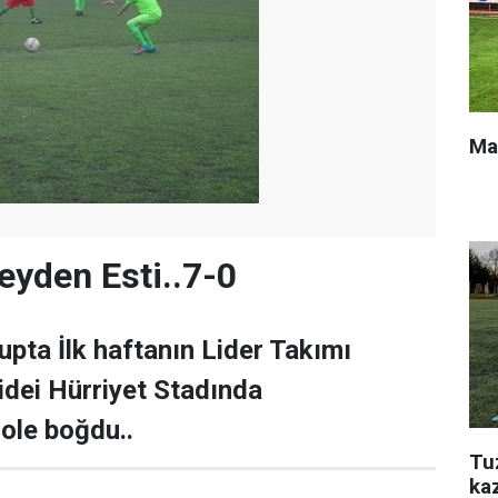
Ma
yden Esti..7-0
upta İlk haftanın Lider Takımı
idei Hürriyet Stadında
ole boğdu..
Tu
ka