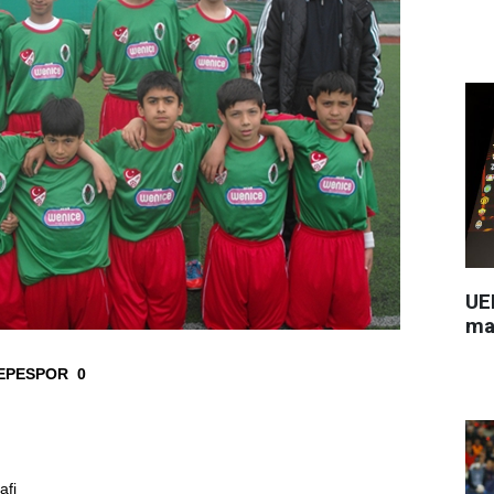
UEF
ma
TEPESPOR 0
afi