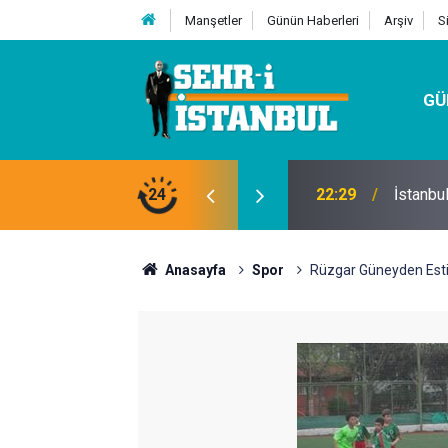
Manşetler
Günün Haberleri
Arşiv
S
GÜ
24
07:32
Kutu Si
Anasayfa
Spor
Rüzgar Güneyden Esti