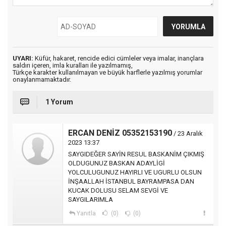
UYARI:
Küfür, hakaret, rencide edici cümleler veya imalar, inançlara
saldırı içeren, imla kuralları ile yazılmamış,
Türkçe karakter kullanılmayan ve büyük harflerle yazılmış yorumlar
onaylanmamaktadır.
1 Yorum
ERCAN DENİZ 05352153190
/ 23 Aralık
2023 13:37
SAYGIDEĞER SAYİN RESUL BASKANİM ÇIKMIŞ
OLDUGUNUZ BASKAN ADAYLİGİ
YOLCULUGUNUZ HAYIRLI VE UGURLU OLSUN
İNŞAALLAH İSTANBUL BAYRAMPASA DAN
KUCAK DOLUSU SELAM SEVGİ VE
SAYGILARIMLA
Yanıtla
(0)
(0)