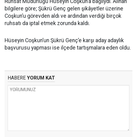
Ruhsat Müdürlüğü Hüseyin Coşkun’a bağlıydı. Alınan
bilgilere göre; Şükrü Genç gelen şikâyetler üzerine
Coşkun’u görevden aldı ve ardından verdiği birçok
ruhsatı da iptal etmek zorunda kaldı.
Hüseyin Coşkun’un Şükrü Genç’e karşı aday adaylık
başvurusu yapması ise ilçede tartışmalara eden oldu.
HABERE
YORUM KAT