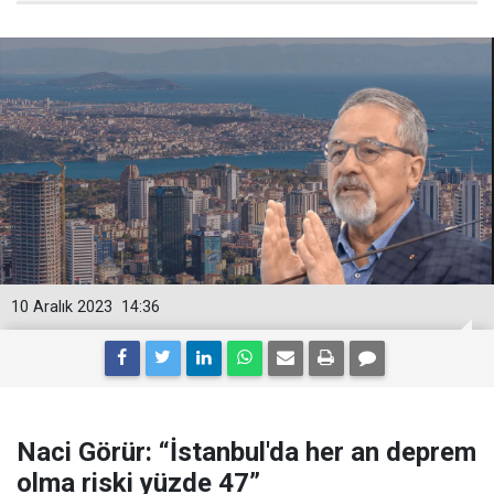
10 Aralık 2023
14:36
Naci Görür: “İstanbul'da her an deprem
olma riski yüzde 47”