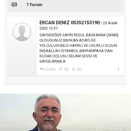
1 Yorum
ERCAN DENİZ 05352153190
/ 23 Aralık
2023 13:37
SAYGIDEĞER SAYİN RESUL BASKANİM ÇIKMIŞ
OLDUGUNUZ BASKAN ADAYLİGİ
YOLCULUGUNUZ HAYIRLI VE UGURLU OLSUN
İNŞAALLAH İSTANBUL BAYRAMPASA DAN
KUCAK DOLUSU SELAM SEVGİ VE
SAYGILARIMLA
Yanıtla
(0)
(0)