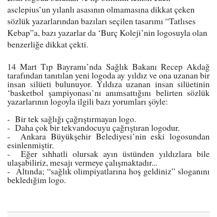
asclepius’un yılanlı asasının olmamasına dikkat çeken
sözlük yazarlarından bazıları seçilen tasarımı “Tatlıses
Kebap”a, bazı yazarlar da ‘Burç Koleji’nin logosuyla olan
benzerliğe dikkat çekti.
14 Mart Tıp Bayramı’nda Sağlık Bakanı Recep Akdağ
tarafından tanıtılan yeni logoda ay yıldız ve ona uzanan bir
insan silüeti bulunuyor. Yıldıza uzanan insan silüetinin
‘basketbol şampiyonası’nı anımsattığını belirten sözlük
yazarlarının logoyla ilgili bazı yorumları şöyle:
- Bir tek sağlığı çağrıştırmayan logo.
- Daha çok bir tekvandocuyu çağrıştıran logodur.
- Ankara Büyükşehir Belediyesi’nin eski logosundan
esinlenmiştir.
- Eğer sıhhatli olursak ayın üstünden yıldızlara bile
ulaşabiliriz, mesajı vermeye çalışmaktadır...
- Altında; “sağlık olimpiyatlarına hoş geldiniz” sloganını
bekledığim logo.