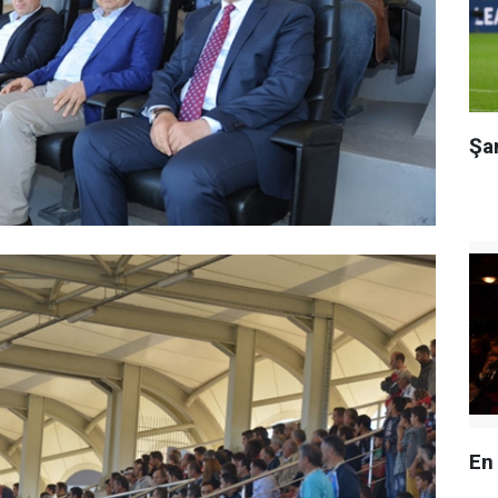
Şa
En