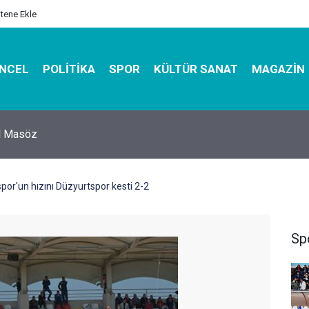
itene Ekle
NCEL
POLITIKA
SPOR
KÜLTÜR SANAT
MAGAZIN
hirbazı ile Estetik, Dayanıklı ve Çevre Dostu Ambalaj
or'un hızını Düzyurtspor kesti 2-2
Sp