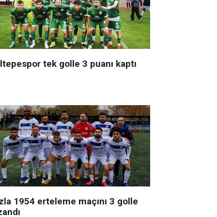
ltepespor tek golle 3 puanı kaptı
zla 1954 erteleme maçını 3 golle
zandı