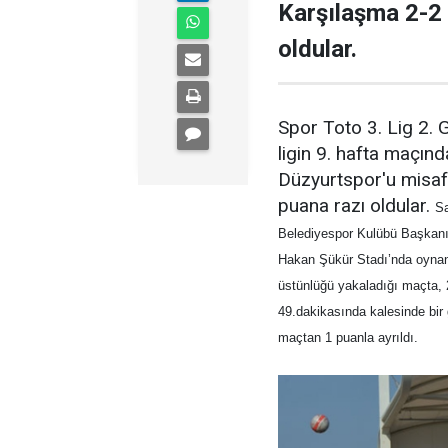
Karşılaşma 2-2 
oldular.
Spor Toto 3. Lig 2.
ligin 9. hafta maçınd
Düzyurtspor'u misafi
puana razı oldular.
Sa
Belediyespor Kulübü Başkanı 
Hakan Şükür Stadı’nda oynana
üstünlüğü yakaladığı maçta,
49.dakikasında kalesinde bir 
maçtan 1 puanla ayrıldı.