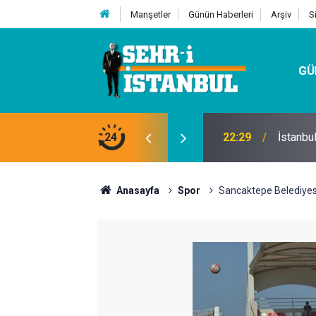
Manşetler
Günün Haberleri
Arşiv
S
GÜ
24
07:32
Kutu Si
Anasayfa
Spor
Sancaktepe Belediyesp