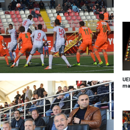
UEF
ma