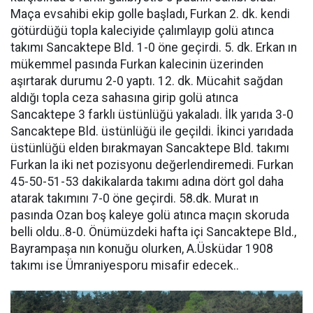
Maça evsahibi ekip golle başladı, Furkan 2. dk. kendi
götürdüğü topla kaleciyide çalımlayıp golü atınca
takımı Sancaktepe Bld. 1-0 öne geçirdi. 5. dk. Erkan ın
mükemmel pasında Furkan kalecinin üzerinden
aşırtarak durumu 2-0 yaptı. 12. dk. Mücahit sağdan
aldığı topla ceza sahasına girip golü atınca
Sancaktepe 3 farklı üstünlüğü yakaladı. İlk yarıda 3-0
Sancaktepe Bld. üstünlüğü ile geçildi. İkinci yarıdada
üstünlüğü elden bırakmayan Sancaktepe Bld. takımı
Furkan la iki net pozisyonu değerlendiremedi. Furkan
45-50-51-53 dakikalarda takımı adına dört gol daha
atarak takımını 7-0 öne geçirdi. 58.dk. Murat ın
pasında Ozan boş kaleye golü atınca maçın skoruda
belli oldu..8-0. Önümüzdeki hafta içi Sancaktepe Bld.,
Bayrampaşa nın konuğu olurken, A.Üsküdar 1908
takımı ise Ümraniyesporu misafir edecek..