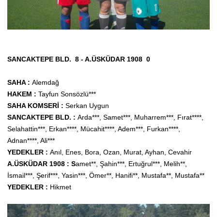
SANCAKTEPE BLD. 8 - A.ÜSKÜDAR 1908 0
S
AHA :
Alemdağ
HAKEM :
Tayfun Sonsözlü***
SAHA KOMSERİ :
Serkan Uygun
SANCAKTEPE BLD. :
Arda***, Samet***, Muharrem
***, Fırat****,
Selahattin*
**, Erkan****, Mücahit****, Adem***, Furkan****,
Adnan****, Ali***
YEDEKLER :
Anıl, Enes, Bora, Ozan, Murat, Ayhan, Cevahir
A.ÜSKÜDAR 1908 :
S
amet**, Şahin***, Ertuğrul***, Melih**,
İsmail***, Şerif***, Yasin***, Ömer
**, Hanifi**, Mustafa**, Mustafa**
YEDEKLER :
Hikmet