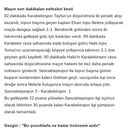
Maçın son dakikaları nefesleri kesti
82.dakikada Karabekirspor Tayfun'un düşürülmesi ile penaltı atışı
kazandı, topun başına geçen kaptan Elvan topu filelere yollayarak
maçta dengeyi sağladı 1-1. Beraberlik golünden sonra iki
takımında galibiyet golü için baskıları vardı. 89.dakikada
Karabekir ceza sahasında topla buluşan golcü Halis topu
Yunus'un uzanamayacağı köşeye yollayınca takımını 2-1 öne
geçiren golü kaydetti. 90.dakikada Halis'in Karabekirspor ceza
sahasında düşürülmesine maçın hakemi bir kez daha penaltı
noktasını gösterdi. Sancaktepespor'da topun başına günün
başarılı isimlerinden kaleci Gökhan geçti, vuruşunda top önce
direğe sonra filelerle buluşunca maçın skoruda ortaya çıktı.
Sancaktepespor 3 - Karabekirspor 1
Bu galibiyetle 22 puana yükselen Sancaktepespor ligi üçüncü
olarak bitirirken 30 puanda kalan Karabekirspor ligi şampiyon
olarak tamamladı.
Gezgin : "Bu çocuklarla ne kadar övünsem azdır"