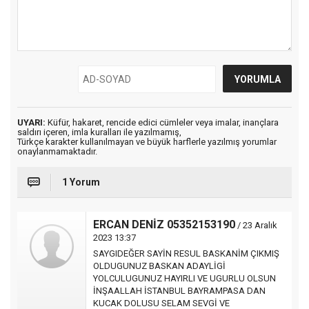
UYARI:
Küfür, hakaret, rencide edici cümleler veya imalar, inançlara
saldırı içeren, imla kuralları ile yazılmamış,
Türkçe karakter kullanılmayan ve büyük harflerle yazılmış yorumlar
onaylanmamaktadır.
1 Yorum
ERCAN DENİZ 05352153190
/ 23 Aralık
2023 13:37
SAYGIDEĞER SAYİN RESUL BASKANİM ÇIKMIŞ
OLDUGUNUZ BASKAN ADAYLİGİ
YOLCULUGUNUZ HAYIRLI VE UGURLU OLSUN
İNŞAALLAH İSTANBUL BAYRAMPASA DAN
KUCAK DOLUSU SELAM SEVGİ VE