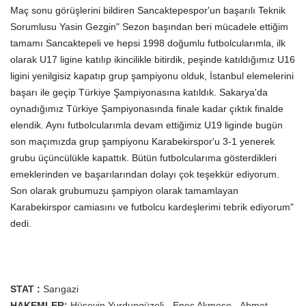
Maç sonu görüşlerini bildiren Sancaktepespor'un başarılı Teknik
Sorumlusu Yasin Gezgin" Sezon başından beri mücadele ettiğim
tamamı Sancaktepeli ve hepsi 1998 doğumlu futbolcularımla, ilk
olarak U17 ligine katılıp ikincilikle bitirdik, peşinde katıldığımız U16
ligini yenilgisiz kapatıp grup şampiyonu olduk, İstanbul elemelerini
başarı ile geçip Türkiye Şampiyonasına katıldık. Sakarya'da
oynadığımız Türkiye Şampiyonasında finale kadar çıktık finalde
elendik. Aynı futbolcularımla devam ettiğimiz U19 liginde bugün
son maçımızda grup şampiyonu Karabekirspor'u 3-1 yenerek
grubu üçüncülükle kapattık. Bütün futbolcularıma gösterdikleri
emeklerinden ve başarılarından dolayı çok teşekkür ediyorum.
Son olarak grubumuzu şampiyon olarak tamamlayan
Karabekirspor camiasını ve futbolcu kardeşlerimi tebrik ediyorum"
dedi.
STAT :
Sarıgazi
HAKEMLER:
Hüseyin Yurdungüzeli - Enes Akmeşe - Ahmet