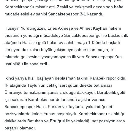
Karabekirspor'u misafir etti. Zevkli ve çekişmeli geçen son hafta
mücadelesini ev sahibi Sancaktepespor 3-1 kazandı.
Hüseyin Yurdungüzeli, Enes Akmeşe ve Ahmet Kayhan hakem
triosunun yönettiği mücadeleye Sancaktepespor gol ile başladı, ilk
atağında Halis ile golü bulan ev sahibi maça 1-0 önde başladı.
İlerleyen dakikaları büyük çekişmeye sahne olan maçta, iki
takımda gol sevinci yaşayamayınca ilk yarı Sancaktepespor'un
üstünlüğü ile sona erdi.
İkinci yarıya hızlı başlayan deplasman takımı Karabekirspor oldu,
ilk atağında Tayfun'un çektiği sert şutun direkte patlaması
Ümraniye temsilcisinin şanssız olduğu dakikaydı. Beraberlik golü
için saldıran Karabekirspor defansında açıklar verince
Sancaktepespor Halis, Furkan ve Tayfun'la yakaladığı net
pozisyonlarda kaleci Yunus başarılıydı. Karabekirspor risk aldığı
dakikalarda Batuhan ve Ertuğrul ile yakaladığı net pozsiyonlarda
başarılı olamadı.