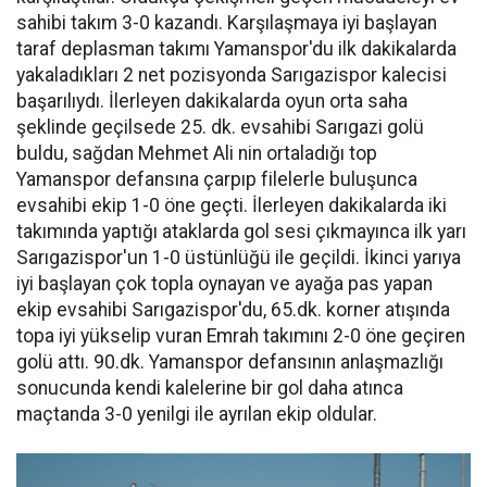
sahibi takım 3-0 kazandı. Karşılaşmaya iyi başlayan
taraf deplasman takımı Yamanspor'du ilk dakikalarda
yakaladıkları 2 net pozisyonda Sarıgazispor kalecisi
başarılıydı. İlerleyen dakikalarda oyun orta saha
şeklinde geçilsede 25. dk. evsahibi Sarıgazi golü
buldu, sağdan Mehmet Ali nin ortaladığı top
Yamanspor defansına çarpıp filelerle buluşunca
evsahibi ekip 1-0 öne geçti. İlerleyen dakikalarda iki
takımında yaptığı ataklarda gol sesi çıkmayınca ilk yarı
Sarıgazispor'un 1-0 üstünlüğü ile geçildi. İkinci yarıya
iyi başlayan çok topla oynayan ve ayağa pas yapan
ekip evsahibi Sarıgazispor'du, 65.dk. korner atışında
topa iyi yükselip vuran Emrah takımını 2-0 öne geçiren
golü attı. 90.dk. Yamanspor defansının anlaşmazlığı
sonucunda kendi kalelerine bir gol daha atınca
maçtanda 3-0 yenilgi ile ayrılan ekip oldular.