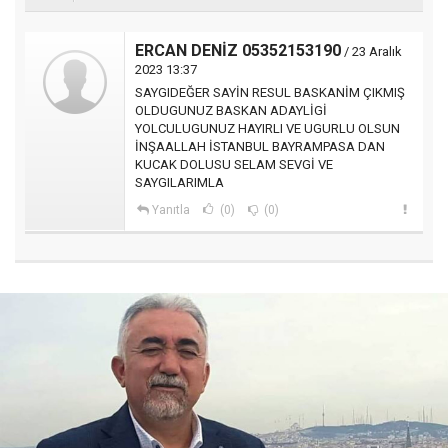
ERCAN DENİZ 05352153190
/ 23 Aralık
2023 13:37
SAYGIDEĞER SAYİN RESUL BASKANİM ÇIKMIŞ
OLDUGUNUZ BASKAN ADAYLİGİ
YOLCULUGUNUZ HAYIRLI VE UGURLU OLSUN
İNŞAALLAH İSTANBUL BAYRAMPASA DAN
KUCAK DOLUSU SELAM SEVGİ VE
SAYGILARIMLA
Yanıtla
(0)
(0)