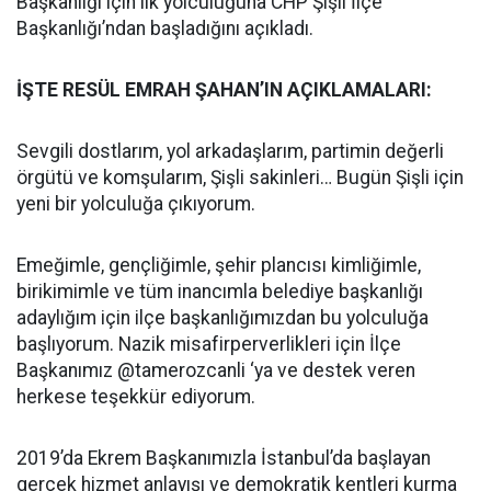
Başkanlığı için ilk yolculuğuna CHP Şişli İlçe
Başkanlığı’ndan başladığını açıkladı.
İŞTE RESÜL EMRAH ŞAHAN’IN AÇIKLAMALARI:
Sevgili dostlarım, yol arkadaşlarım, partimin değerli
örgütü ve komşularım, Şişli sakinleri… Bugün Şişli için
yeni bir yolculuğa çıkıyorum.
Emeğimle, gençliğimle, şehir plancısı kimliğimle,
birikimimle ve tüm inancımla belediye başkanlığı
adaylığım için ilçe başkanlığımızdan bu yolculuğa
başlıyorum. Nazik misafirperverlikleri için İlçe
Başkanımız @tamerozcanli ‘ya ve destek veren
herkese teşekkür ediyorum.
2019’da Ekrem Başkanımızla İstanbul’da başlayan
gerçek hizmet anlayışı ve demokratik kentleri kurma