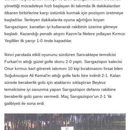
yönettiği mücadeleye hızlı başlayan iki takımda ilk dakikalardan
itibaren birbirlerine karşı üstünlük kurmak için pozisyon üretmeye
başladılar. İlerleyen dakikalarda oyuna ağırlığını koyan
Sarıgazispor, kanatları iyi kullanarak rakibinin üzerine gitmeye
başladı. Kazandığı penaltı atışını Kazım'la filelere yollayan Kırmızı
Yeşilliler ilk yarıyı 1-0 önde kapadılar.
İkinci yarıdada etkili oyununu sürdüren Sancaktepe temsilcisi
Furkan'ın attığı güzel golle skoru 2-0 yaptı. Sarıgazispor kalecisi
Onur kırmızı kart görerek takımını 10 kişi bırakmasını fırsat bilen
Soğuksuspor Ali Kemal'in attığı golle farkı bire indirdi 2-1. Kalan
sürede beraberlik golü için ataklarını sıklaştıran Beykoz
temsilcisine iyi savunma yapan Sarıgazispor defansı rakibine
beraberlik golü şansı vermedi. Maç Sarıgazispor'un 2-1 'lik
galibiyeti ile sona erdi.