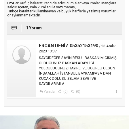
UYARI:
Küfür, hakaret, rencide edici cümleler veya imalar, inançlara
saldırı içeren, imla kuralları ile yazılmamış,
Türkçe karakter kullanılmayan ve büyük harflerle yazılmış yorumlar
onaylanmamaktadır.
1 Yorum
ERCAN DENİZ 05352153190
/ 23 Aralık
2023 13:37
SAYGIDEĞER SAYİN RESUL BASKANİM ÇIKMIŞ
OLDUGUNUZ BASKAN ADAYLİGİ
YOLCULUGUNUZ HAYIRLI VE UGURLU OLSUN
İNŞAALLAH İSTANBUL BAYRAMPASA DAN
KUCAK DOLUSU SELAM SEVGİ VE
SAYGILARIMLA
Yanıtla
(0)
(0)