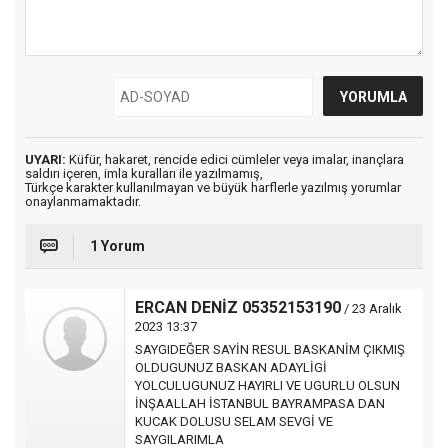
UYARI:
Küfür, hakaret, rencide edici cümleler veya imalar, inançlara
saldırı içeren, imla kuralları ile yazılmamış,
Türkçe karakter kullanılmayan ve büyük harflerle yazılmış yorumlar
onaylanmamaktadır.
1 Yorum
ERCAN DENİZ 05352153190
/ 23 Aralık
2023 13:37
SAYGIDEĞER SAYİN RESUL BASKANİM ÇIKMIŞ
OLDUGUNUZ BASKAN ADAYLİGİ
YOLCULUGUNUZ HAYIRLI VE UGURLU OLSUN
İNŞAALLAH İSTANBUL BAYRAMPASA DAN
KUCAK DOLUSU SELAM SEVGİ VE
SAYGILARIMLA