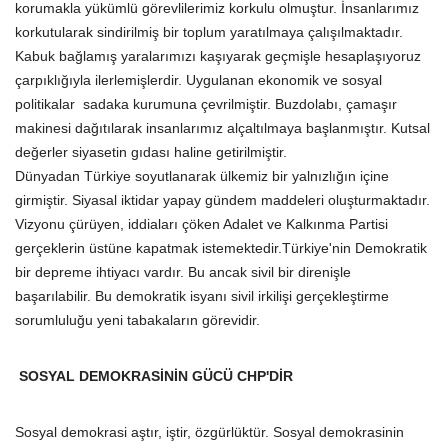
korumakla yükümlü görevlilerimiz korkulu olmuştur. İnsanlarımız
korkutularak sindirilmiş bir toplum yaratılmaya çalışılmaktadır.
Kabuk bağlamış yaralarımızı kaşıyarak geçmişle hesaplaşıyoruz
çarpıklığıyla ilerlemişlerdir. Uygulanan ekonomik ve sosyal
politikalar sadaka kurumuna çevrilmiştir. Buzdolabı, çamaşır
makinesi dağıtılarak insanlarımız alçaltılmaya başlanmıştır. Kutsal
değerler siyasetin gıdası haline getirilmiştir.
Dünyadan Türkiye soyutlanarak ülkemiz bir yalnızlığın içine
girmiştir. Siyasal iktidar yapay gündem maddeleri oluşturmaktadır.
Vizyonu çürüyen, iddiaları çöken Adalet ve Kalkınma Partisi
gerçeklerin üstüne kapatmak istemektedir.Türkiye'nin Demokratik
bir depreme ihtiyacı vardır.
Bu ancak sivil bir direnişle
başarılabilir.
Bu demokratik isyanı sivil irkilişi gerçekleştirme
sorumluluğu yeni tabakaların görevidir.
SOSYAL DEMOKRASİNİN GÜCÜ CHP'DİR
Sosyal demokrasi aştır, iştir, özgürlüktür. Sosyal demokrasinin