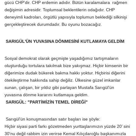
gücü CHP'dir. CHP erdemin adıdır. Bütün karalamalara rağmen
değişimin adresidir. Toplumsal beklentilerin odağıdır. CHP
deneyimli kadroları, örgütlü yapısıyla toplumun beklediği silkinişi
gerçekleştirecek durumdadır. Bu oyunu bozacağız.
SARIGÜL'ÜN YUVASINA DÖNMESİNİ KUTLAMAYA GELDİM
Sosyal demokrat olarak geçmişte yaşadığımız tartışmaların
oluşturduğu tortulara takılmak bize yakışmaz. Hiçbir kimsenin bir
diğerimize dudak bükerek bakma hakkı yoktur. Hiçbirisi diğerini
ötekileştirme hakkında sahip değiliz. Ülkesine güzel imkanlar
sunan, çalışan, bir yıldız gibi parlayan Mustafa Sarıgül'ün
yuvasına dönme kararını kutlamaya geldim.
SARIGÜL: "PARTİMİZİN TEMEL DİREĞİ"
Sarıgül'ün konuşmasından satır başları ise şöyle:
Hiçbir siyasi parti farkı gözetmeden yurttaşlarımızın yüzde 20’ sini
30'nu değil rabbim izin verirse Kemal Kılıçdaroğlu başkanımızla