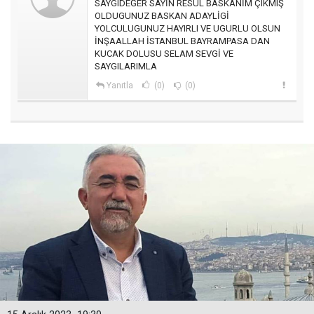
SAYGIDEĞER SAYİN RESUL BASKANİM ÇIKMIŞ
OLDUGUNUZ BASKAN ADAYLİGİ
YOLCULUGUNUZ HAYIRLI VE UGURLU OLSUN
İNŞAALLAH İSTANBUL BAYRAMPASA DAN
KUCAK DOLUSU SELAM SEVGİ VE
SAYGILARIMLA
Yanıtla
(0)
(0)