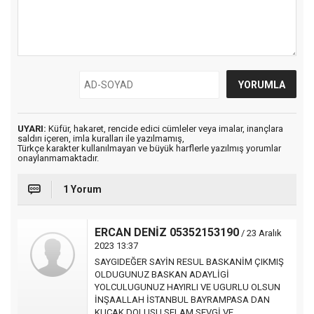
UYARI:
Küfür, hakaret, rencide edici cümleler veya imalar, inançlara
saldırı içeren, imla kuralları ile yazılmamış,
Türkçe karakter kullanılmayan ve büyük harflerle yazılmış yorumlar
onaylanmamaktadır.
1 Yorum
ERCAN DENİZ 05352153190
/ 23 Aralık
2023 13:37
SAYGIDEĞER SAYİN RESUL BASKANİM ÇIKMIŞ
OLDUGUNUZ BASKAN ADAYLİGİ
YOLCULUGUNUZ HAYIRLI VE UGURLU OLSUN
İNŞAALLAH İSTANBUL BAYRAMPASA DAN
KUCAK DOLUSU SELAM SEVGİ VE