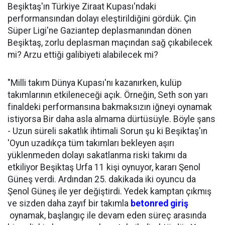
Beşiktaş'ın Türkiye Ziraat Kupası'ndaki
performansından dolayı eleştirildiğini gördük. Çin
Süper Ligi'ne Gaziantep deplasmanından dönen
Beşiktaş, zorlu deplasman maçından sağ çıkabilecek
mi? Arzu ettiği galibiyeti alabilecek mi?
"Milli takım Dünya Kupası'nı kazanırken, kulüp
takımlarının etkileneceği açık. Örneğin, Seth son yarı
finaldeki performansına bakmaksızın iğneyi oynamak
istiyorsa Bir daha asla almama dürtüsüyle. Böyle şans
- Uzun süreli sakatlık ihtimali Sorun şu ki Beşiktaş'ın
'Oyun uzadıkça tüm takımları bekleyen aşırı
yüklenmeden dolayı sakatlanma riski takımı da
etkiliyor Beşiktaş Urfa 11 kişi oynuyor, kararı Şenol
Güneş verdi. Ardından 25. dakikada iki oyuncu da
Şenol Güneş ile yer değiştirdi. Yedek kamptan çıkmış
ve sizden daha zayıf bir takımla
betonred giriş
oynamak, başlangıç ​​ile devam eden süreç arasında