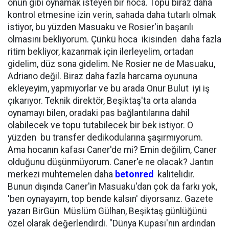
onun gibi oynamak isteyen bir hoca. Topu biraz daha
kontrol etmesine izin verin, sahada daha tutarlı olmak
istiyor, bu yüzden Masuaku ve Rosier'in başarılı
olmasını bekliyorum. Çünkü hoca ikisinden daha fazla
ritim bekliyor, kazanmak için ilerleyelim, ortadan
gidelim, düz sona gidelim. Ne Rosier ne de Masuaku,
Adriano değil. Biraz daha fazla harcama oyununa
ekleyeyim, yapmıyorlar ve bu arada Onur Bulut iyi iş
çıkarıyor. Teknik direktör, Beşiktaş'ta orta alanda
oynamayı bilen, oradaki pas bağlantılarına dahil
olabilecek ve topu tutabilecek bir bek istiyor. O
yüzden bu transfer dedikodularına şaşırmıyorum.
Ama hocanın kafası Caner'de mi? Emin değilim, Caner
olduğunu düşünmüyorum. Caner'e ne olacak? Jantın
merkezi muhtemelen daha
betonred
kalitelidir.
Bunun dışında Caner'in Masuaku'dan çok da farkı yok,
'ben oynayayım, top bende kalsın' diyorsanız. Gazete
yazarı BirGün Müslüm Gülhan, Beşiktaş günlüğünü
özel olarak değerlendirdi. "Dünya Kupası'nın ardından