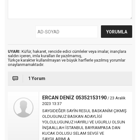
UYARI:
Küfür, hakaret, rencide edici cümleler veya imalar, inançlara
saldırı içeren, imla kuralları ile yazılmamış,
Türkçe karakter kullanılmayan ve büyük harflerle yazılmış yorumlar
onaylanmamaktadır.
1 Yorum
ERCAN DENİZ 05352153190
/ 23 Aralık
2023 13:37
SAYGIDEĞER SAYİN RESUL BASKANİM ÇIKMIŞ
OLDUGUNUZ BASKAN ADAYLİGİ
YOLCULUGUNUZ HAYIRLI VE UGURLU OLSUN
İNŞAALLAH İSTANBUL BAYRAMPASA DAN
KUCAK DOLUSU SELAM SEVGİ VE
SAYGILARIMLA