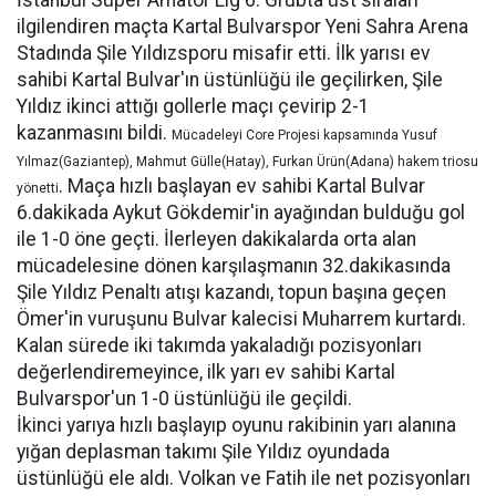
İstanbul Süper Amatör Lig 6. Grubta üst sıraları
ilgilendiren maçta Kartal Bulvarspor Yeni Sahra Arena
Stadında Şile Yıldızsporu misafir etti. İlk yarısı ev
sahibi Kartal Bulvar'ın üstünlüğü ile geçilirken, Şile
Yıldız ikinci attığı gollerle maçı çevirip 2-1
kazanmasını bildi.
Mücadeleyi Core Projesi kapsamında Yusuf
Yılmaz(Gaziantep), Mahmut Gülle(Hatay), Furkan Ürün(Adana) hakem triosu
. Maça hızlı başlayan ev sahibi Kartal Bulvar
yönetti
6.dakikada Aykut Gökdemir'in ayağından bulduğu gol
ile 1-0 öne geçti. İlerleyen dakikalarda orta alan
mücadelesine dönen karşılaşmanın 32.dakikasında
Şile Yıldız Penaltı atışı kazandı, topun başına geçen
Ömer'in vuruşunu Bulvar kalecisi Muharrem kurtardı.
Kalan sürede iki takımda yakaladığı pozisyonları
değerlendiremeyince, ilk yarı ev sahibi Kartal
Bulvarspor'un 1-0 üstünlüğü ile geçildi.
İkinci yarıya hızlı başlayıp oyunu rakibinin yarı alanına
yığan deplasman takımı Şile Yıldız oyundada
üstünlüğü ele aldı. Volkan ve Fatih ile net pozisyonları