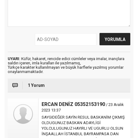
UYARI:
Küfür, hakaret, rencide edici cümleler veya imalar, inançlara
saldırı içeren, imla kuralları ile yazılmamış,
Türkçe karakter kullanılmayan ve büyük harflerle yazılmış yorumlar
onaylanmamaktadır.
1 Yorum
ERCAN DENİZ 05352153190
/ 23 Aralık
2023 13:37
SAYGIDEĞER SAYİN RESUL BASKANİM ÇIKMIŞ
OLDUGUNUZ BASKAN ADAYLİGİ
YOLCULUGUNUZ HAYIRLI VE UGURLU OLSUN
İNŞAALLAH İSTANBUL BAYRAMPASA DAN