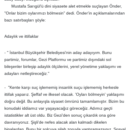
Mustafa Sarıgül'ü dini siyasete alet etmekle suçlayan Önder,
"Onlar bizim oylarımızı bölmesin" dedi. Önder'in açıklamalarından
bazı satırbaşları şöyle:
Adaylık ve ittifaklar
- " İstanbul Büyükşehir Belediyesi'nin aday adayıyım. Bunu
partimiz, forumlar, Gezi Platformu ve partimiz dışındaki sol
bileşenler birleşip adaylık ölçülerini, yerel yönetime yaklaşımı ve
adayları netleştireceğiz."
- "Kente karşı suç işlememiş insanlık suçu işlememiş herkesle
ittifak yaparız. Şeffaf ve ilkesel olacak. 'Oyları bölmeyin' yaklaşımı
doğru değil. Bu anlayışla siyaset ömrünü tamamlamıştır. Bizim bu
konudaki iddiamız var yaşayacağız göreceğiz. Adımız geçti
istatistikler alt üst oldu. Biz Gezi'den sonuç çıkardık ona göre
davranıyoruz. Şişli'de nefes alacak alan kalmadı dikelen
binalardan. Bunu bir solcuya silah zoruyla yaptıramazsınız. Sosyal