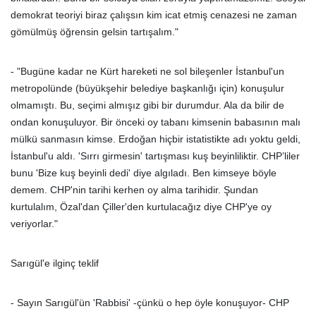
demokrat teoriyi biraz çalışsın kim icat etmiş cenazesi ne zaman
gömülmüş öğrensin gelsin tartışalım."
- "Bugüne kadar ne Kürt hareketi ne sol bileşenler İstanbul'un
metropolünde (büyükşehir belediye başkanlığı için) konuşulur
olmamıştı. Bu, seçimi almışız gibi bir durumdur. Ala da bilir de
ondan konuşuluyor. Bir önceki oy tabanı kimsenin babasının malı
mülkü sanmasın kimse. Erdoğan hiçbir istatistikte adı yoktu geldi,
İstanbul'u aldı. 'Sırrı girmesin' tartışması kuş beyinliliktir. CHP’liler
bunu 'Bize kuş beyinli dedi' diye algıladı. Ben kimseye böyle
demem. CHP'nin tarihi kerhen oy alma tarihidir. Şundan
kurtulalım, Özal'dan Çiller'den kurtulacağız diye CHP'ye oy
veriyorlar."
Sarıgül'e ilginç teklif
- Sayın Sarıgül'ün 'Rabbisi' -çünkü o hep öyle konuşuyor- CHP