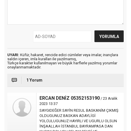
UYARI:
Küfür, hakaret, rencide edici cümleler veya imalar, inançlara
saldırı içeren, imla kuralları ile yazılmamış,
Türkçe karakter kullanılmayan ve büyük harflerle yazılmış yorumlar
onaylanmamaktadır.
1 Yorum
ERCAN DENİZ 05352153190
/ 23 Aralık
2023 13:37
SAYGIDEĞER SAYİN RESUL BASKANİM ÇIKMIŞ
OLDUGUNUZ BASKAN ADAYLİGİ
YOLCULUGUNUZ HAYIRLI VE UGURLU OLSUN
İNŞAALLAH İSTANBUL BAYRAMPASA DAN