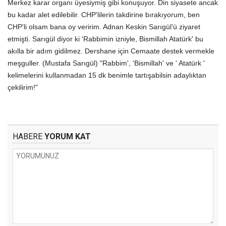
Merkez karar organı üyesiymiş gibi konuşuyor. Din siyasete ancak
bu kadar alet edilebilir. CHP'lilerin takdirine bırakıyorum, ben
CHP'li olsam bana oy veririm. Adnan Keskin Sarıgül'ü ziyaret
etmişti. Sarıgül diyor ki 'Rabbimin izniyle, Bismillah Atatürk' bu
akılla bir adım gidilmez. Dershane için Cemaate destek vermekle
meşguller. (Mustafa Sarıgül) "Rabbim', 'Bismillah' ve ' Atatürk '
kelimelerini kullanmadan 15 dk benimle tartışabilsin adaylıktan
çekilirim!"
HABERE
YORUM KAT