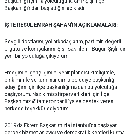
Başkanlığı için ilk yolculuğuna CHP Şişli İlçe
Başkanlığı’ndan başladığını açıkladı.
İŞTE RESÜL EMRAH ŞAHAN’IN AÇIKLAMALARI:
Sevgili dostlarım, yol arkadaşlarım, partimin değerli
örgütü ve komşularım, Şişli sakinleri… Bugün Şişli için
yeni bir yolculuğa çıkıyorum.
Emeğimle, gençliğimle, şehir plancısı kimliğimle,
birikimimle ve tüm inancımla belediye başkanlığı
adaylığım için ilçe başkanlığımızdan bu yolculuğa
başlıyorum. Nazik misafirperverlikleri için İlçe
Başkanımız @tamerozcanli ‘ya ve destek veren
herkese teşekkür ediyorum.
2019’da Ekrem Başkanımızla İstanbul’da başlayan
gerçek hizmet anlayışı ve demokratik kentleri kurma