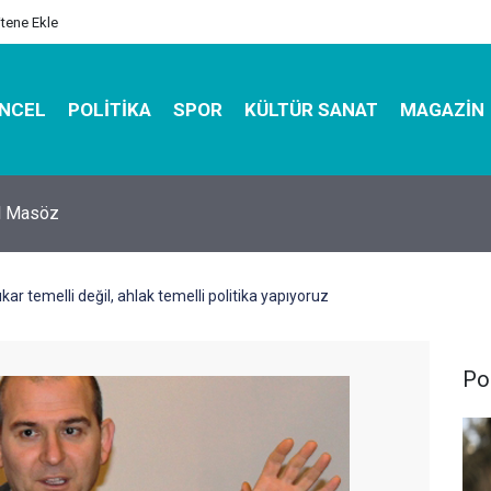
itene Ekle
NCEL
POLITIKA
SPOR
KÜLTÜR SANAT
MAGAZIN
hirbazı ile Estetik, Dayanıklı ve Çevre Dostu Ambalaj
ar temelli değil, ahlak temelli politika yapıyoruz
Pol