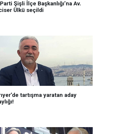
 Parti Şişli İlçe Başkanlığı’na Av.
iser Ülkü seçildi
rıyer’de tartışma yaratan aday
ylığı!