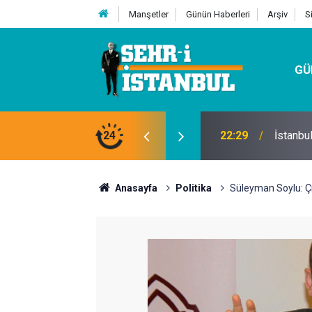
Manşetler
Günün Haberleri
Arşiv
S
GÜ
24
07:32
Kutu Si
Anasayfa
Politika
Süleyman Soylu: Çık