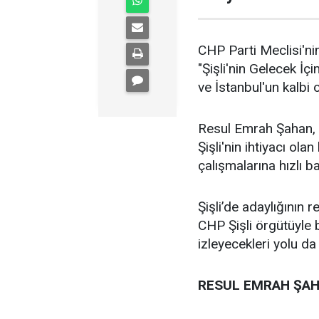
CHP Parti Meclisi'nin
"Şişli'nin Gelecek İçi
ve İstanbul'un kalbi ol
Resul Emrah Şahan, Ş
Şişli'nin ihtiyacı ola
çalışmalarına hızlı b
Şişli’de adaylığının
CHP Şişli örgütüyle
izleyecekleri yolu da
RESUL EMRAH ŞAH