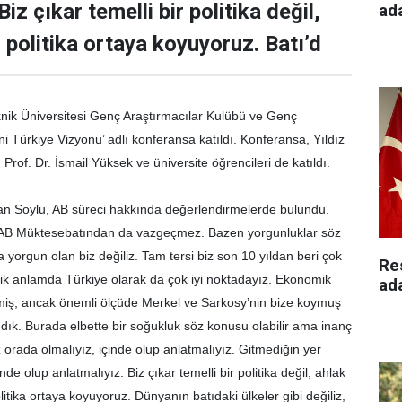
“Biz çıkar temelli bir politika değil,
ad
r politika ortaya koyuyoruz. Batı’d
nik Üniversitesi Genç Araştırmacılar Kulübü ve Genç
 Türkiye Vizyonu’ adlı konferansa katıldı. Konferansa, Yıldız
Prof. Dr. İsmail Yüksek ve üniversite öğrencileri de katıldı.
 Soylu, AB süreci hakkında değerlendirmelerde bulundu.
 AB Müktesebatından da vazgeçmez. Bazen yorgunluklar söz
a yorgun olan biz değiliz. Tam tersi biz son 10 yıldan beri çok
Re
ik anlamda Türkiye olarak da çok iyi noktadayız. Ekonomik
ad
emiş, ancak önemli ölçüde Merkel ve Sarkosy’nin bize koymuş
ndık. Burada elbette bir soğukluk söz konusu olabilir ama inanç
 orada olmalıyız, içinde olup anlatmalıyız. Gitmediğin yer
nde olup anlatmalıyız. Biz çıkar temelli bir politika değil, ahlak
olitika ortaya koyuyoruz. Dünyanın batıdaki ülkeler gibi değiliz,