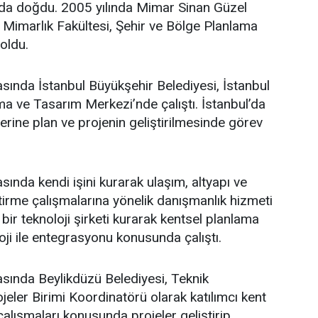
’da doğdu. 2005 yılında Mimar Sinan Güzel
i Mimarlık Fakültesi, Şehir ve Bölge Planlama
oldu.
asında İstanbul Büyükşehir Belediyesi, İstanbul
a ve Tasarım Merkezi’nde çalıştı. İstanbul’da
üzerine plan ve projenin geliştirilmesinde görev
sında kendi işini kurarak ulaşım, altyapı ve
ştirme çalışmalarına yönelik danışmanlık hizmeti
bir teknoloji şirketi kurarak kentsel planlama
oji ile entegrasyonu konusunda çalıştı.
asında Beylikdüzü Belediyesi, Teknik
eler Birimi Koordinatörü olarak katılımcı kent
lışmaları konusunda projeler geliştirip