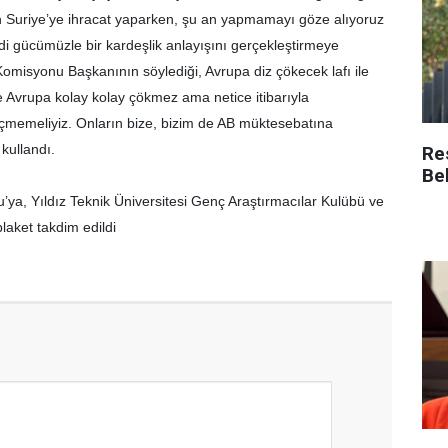
n Suriye’ye ihracat yaparken, şu an yapmamayı göze alıyoruz
i gücümüzle bir kardeşlik anlayışını gerçekleştirmeye
Komisyonu Başkanının söylediği, Avrupa diz çökecek lafı ile
e Avrupa kolay kolay çökmez ama netice itibarıyla
çmemeliyiz. Onların bize, bizim de AB müktesebatına
 kullandı.
Re
Be
ya, Yıldız Teknik Üniversitesi Genç Araştırmacılar Kulübü ve
aket takdim edildi