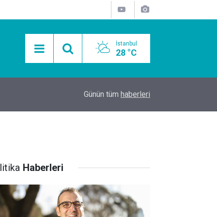
İstanbul
28 °C
15:11
Mobil Araçlarla Hayır Lokması Dağıtımının Avanta
Günün tüm
haberleri
itika
Haberleri