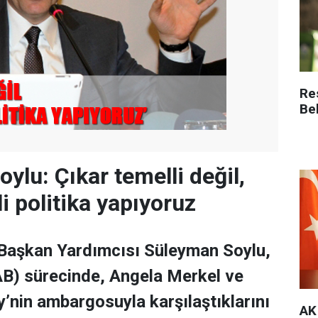
Re
Be
ylu: Çıkar temelli değil,
i politika yapıyoruz
 Başkan Yardımcısı Süleyman Soylu,
(AB) sürecinde, Angela Merkel ve
’nin ambargosuyla karşılaştıklarını
AK 