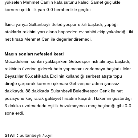
yükselen Mehmet Can'ın kafa şutunu kaleci Samet güçlükle
kornere çeldi. İlk yarı 0-0 beraberlikle geçildi.
İkinci yarıya Sultanbeyli Belediyespor etkili başladı, yaptığı
ataklarla rakibini yarı alana hapseden ev sahibi ekip yakaladığı iki
net fırsatı Mehmet Can ile değerlendiremedi.
Maçın sonları nefesleri kesti
Mücadelenin sonları yaklaşırken Gebzespor risk almaya başladı,
rakibinin üzerine giderek hata yapmasını zorlamaya başladı. Mor
Beyazlılar 86.dakikada Erdi'nin kullandığı serbest atışta topu
direğe çarparak kornere çıkması Gebzespor adına şanssız
dakikaydı. 88.dakikada Sultanbeyli Belediyespor Cenk ile net
pozisyonu kaçırarak galibiyet fırsatını kaçırdı. Hakemin gösterdiği
3 dakika uzatmadada eşitlik bozulmayınca maç başladığı gibi 0-0
sona erdi.
STAT :
Sultanbeyli 75.yıl