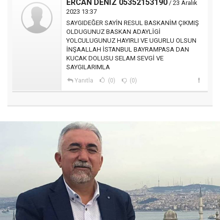
ERCAN DENİZ 05352153190
/ 23 Aralık
2023 13:37
SAYGIDEĞER SAYİN RESUL BASKANİM ÇIKMIŞ
OLDUGUNUZ BASKAN ADAYLİGİ
YOLCULUGUNUZ HAYIRLI VE UGURLU OLSUN
İNŞAALLAH İSTANBUL BAYRAMPASA DAN
KUCAK DOLUSU SELAM SEVGİ VE
SAYGILARIMLA
Yanıtla
(0)
(0)