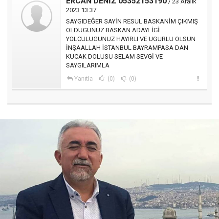
ERCAN DENİZ 05352153190
/ 23 Aralık
2023 13:37
SAYGIDEĞER SAYİN RESUL BASKANİM ÇIKMIŞ
OLDUGUNUZ BASKAN ADAYLİGİ
YOLCULUGUNUZ HAYIRLI VE UGURLU OLSUN
İNŞAALLAH İSTANBUL BAYRAMPASA DAN
KUCAK DOLUSU SELAM SEVGİ VE
SAYGILARIMLA
Yanıtla
(0)
(0)