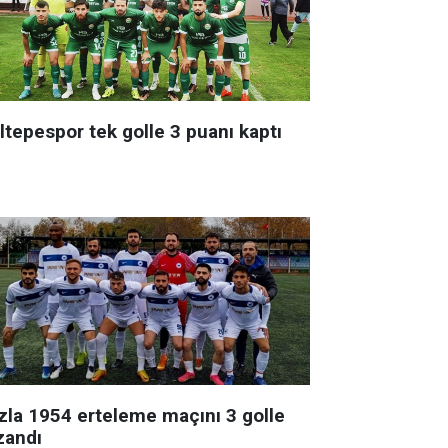
ltepespor tek golle 3 puanı kaptı
zla 1954 erteleme maçını 3 golle
zandı