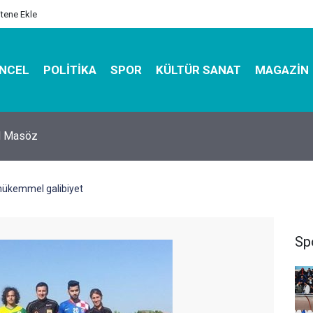
itene Ekle
NCEL
POLITIKA
SPOR
KÜLTÜR SANAT
MAGAZIN
hirbazı ile Estetik, Dayanıklı ve Çevre Dostu Ambalaj
mükemmel galibiyet
Sp