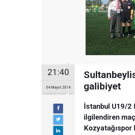
21:40
Sultanbeyl
galibiyet
04 Mayıs 2014
İstanbul U19/2 
ilgilendiren maç
Kozyatağıspor k