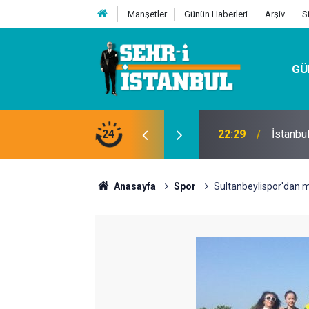
Manşetler
Günün Haberleri
Arşiv
S
GÜ
24
07:32
Kutu Si
Anasayfa
Spor
Sultanbeylispor'dan 