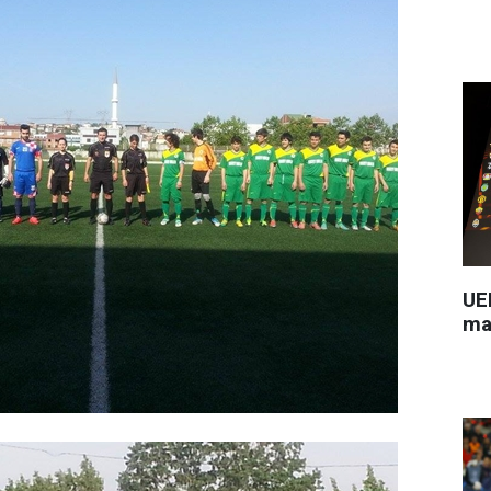
UEF
ma