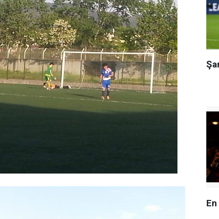
Şa
En