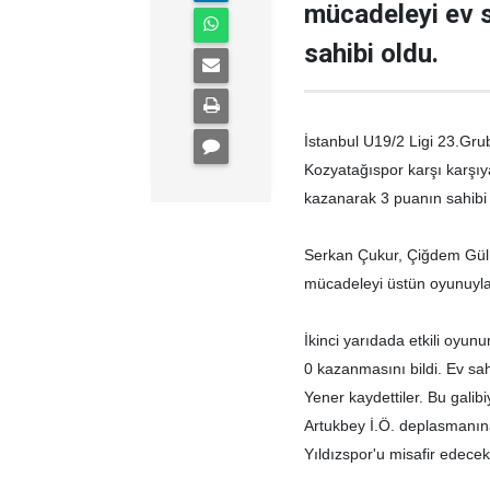
mücadeleyi ev s
sahibi oldu.
İstanbul U19/2 Ligi 23.Grub
Kozyatağıspor karşı karşıya
kazanarak 3 puanın sahibi 
Serkan Çukur, Çiğdem Gül 
mücadeleyi üstün oyunuyla
İkinci yarıdada etkili oyu
0 kazanmasını bildi. Ev sah
Yener kaydettiler. Bu gali
Artukbey İ.Ö. deplasmanın
Yıldızspor'u misafir edecek