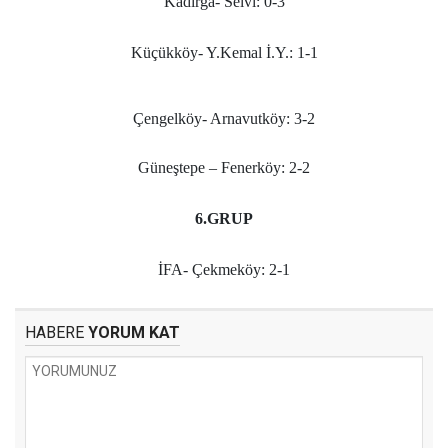
Kadırga- Selvi: 0-3
Küçükköy- Y.Kemal İ.Y.: 1-1
Çengelköy- Arnavutköy: 3-2
Güneştepe – Fenerköy: 2-2
6.GRUP
İFA- Çekmeköy: 2-1
HABERE
YORUM KAT