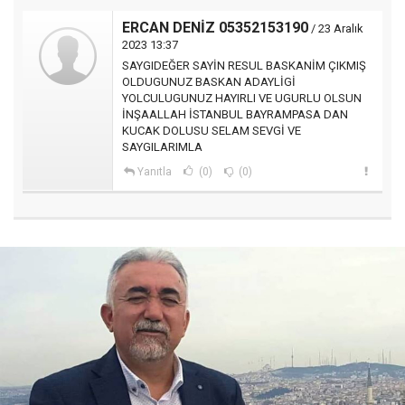
ERCAN DENİZ 05352153190
/ 23 Aralık
2023 13:37
SAYGIDEĞER SAYİN RESUL BASKANİM ÇIKMIŞ
OLDUGUNUZ BASKAN ADAYLİGİ
YOLCULUGUNUZ HAYIRLI VE UGURLU OLSUN
İNŞAALLAH İSTANBUL BAYRAMPASA DAN
KUCAK DOLUSU SELAM SEVGİ VE
SAYGILARIMLA
Yanıtla
(0)
(0)