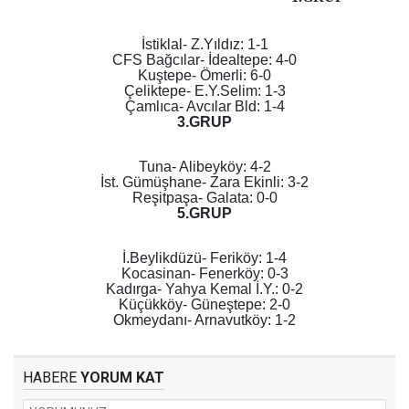
İstiklal- Z.Yıldız: 1-1
CFS Bağcılar- İdealtepe: 4-0
Kuştepe- Ömerli: 6-0
Çeliktepe- E.Y.Selim: 1-3
Çamlıca- Avcılar Bld: 1-4
3.GRUP
Tuna- Alibeyköy: 4-2
İst. Gümüşhane- Zara Ekinli: 3-2
Reşitpaşa- Galata: 0-0
5.GRUP
İ.Beylikdüzü- Feriköy: 1-4
Kocasinan- Fenerköy: 0-3
Kadırga- Yahya Kemal İ.Y.: 0-2
Küçükköy- Güneştepe: 2-0
Okmeydanı- Arnavutköy: 1-2
HABERE
YORUM KAT