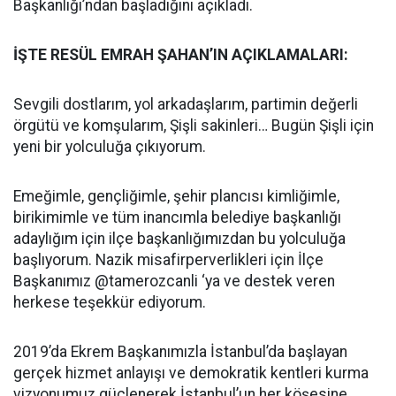
Başkanlığı’ndan başladığını açıkladı.
İŞTE RESÜL EMRAH ŞAHAN’IN AÇIKLAMALARI:
Sevgili dostlarım, yol arkadaşlarım, partimin değerli
örgütü ve komşularım, Şişli sakinleri… Bugün Şişli için
yeni bir yolculuğa çıkıyorum.
Emeğimle, gençliğimle, şehir plancısı kimliğimle,
birikimimle ve tüm inancımla belediye başkanlığı
adaylığım için ilçe başkanlığımızdan bu yolculuğa
başlıyorum. Nazik misafirperverlikleri için İlçe
Başkanımız @tamerozcanli ‘ya ve destek veren
herkese teşekkür ediyorum.
2019’da Ekrem Başkanımızla İstanbul’da başlayan
gerçek hizmet anlayışı ve demokratik kentleri kurma
vizyonumuz güçlenerek İstanbul’un her köşesine