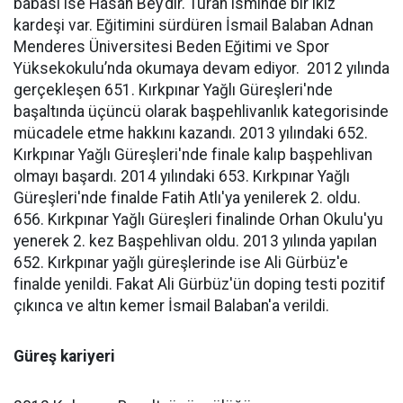
babası ise Hasan Bey’dir. Turan isminde bir ikiz
kardeşi var. Eğitimini sürdüren İsmail Balaban Adnan
Menderes Üniversitesi Beden Eğitimi ve Spor
Yüksekokulu’nda okumaya devam ediyor. 2012 yılında
gerçekleşen 651. Kırkpınar Yağlı Güreşleri'nde
başaltında üçüncü olarak başpehlivanlık kategorisinde
mücadele etme hakkını kazandı. 2013 yılındaki 652.
Kırkpınar Yağlı Güreşleri'nde finale kalıp başpehlivan
olmayı başardı. 2014 yılındaki 653. Kırkpınar Yağlı
Güreşleri'nde finalde Fatih Atlı'ya yenilerek 2. oldu.
656. Kırkpınar Yağlı Güreşleri finalinde Orhan Okulu'yu
yenerek 2. kez Başpehlivan oldu. 2013 yılında yapılan
652. Kırkpınar yağlı güreşlerinde ise Ali Gürbüz'e
finalde yenildi. Fakat Ali Gürbüz'ün doping testi pozitif
çıkınca ve altın kemer İsmail Balaban'a verildi.
Güreş kariyeri