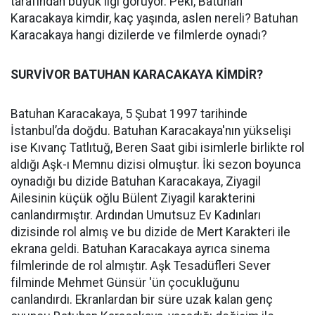
tarafından büyük ilgi görüyor. Peki, Batuhan
Karacakaya kimdir, kaç yaşında, aslen nereli? Batuhan
Karacakaya hangi dizilerde ve filmlerde oynadı?
SURVİVOR BATUHAN KARACAKAYA KİMDİR?
Batuhan Karacakaya, 5 Şubat 1997 tarihinde
İstanbul’da doğdu. Batuhan Karacakaya'nın yükselişi
ise Kıvanç Tatlıtuğ, Beren Saat gibi isimlerle birlikte rol
aldığı Aşk-ı Memnu dizisi olmuştur. İki sezon boyunca
oynadığı bu dizide Batuhan Karacakaya, Ziyagil
Ailesinin küçük oğlu Bülent Ziyagil karakterini
canlandırmıştır. Ardından Umutsuz Ev Kadınları
dizisinde rol almış ve bu dizide de Mert Karakteri ile
ekrana geldi. Batuhan Karacakaya ayrıca sinema
filmlerinde de rol almıştır. Aşk Tesadüfleri Sever
filminde Mehmet Günsür 'ün çocukluğunu
canlandırdı. Ekranlardan bir süre uzak kalan genç