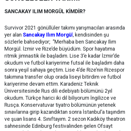
SANCAKAY ILIM MORGÜL KİMDİR?
Survivor 2021 gönüllüler takımı yarışmacıları arasında
yer alan
Sancakay Ilım Morgü
l
, kendisinden şu
sözlerle bahsediyor; “Merhaba ben Sancakay Ilım
Morgül. İzmir ve Rize’de büyüdüm. Spor hayatıma
ritmik jimnastik ile başladım. Lise 3’e kadar İzmir’de
okudum ve futbol kariyerime futsal ile başladım daha
sonra yeşil sahaya geçtim. Lise 4’de Rize’nin Rizespor
takımına transfer olup orada liseyi bitirdim ve futbol
kariyerime devam ettim. Karadeniz Teknik
Üniversitesinde Rus dili edebiyatı bölümünü 2yıl
okudum. Türkçe harici iki dil biliyorum İngilizce ve
Rusça. Konservatuvar tiyatro bölümünün yetenek
sınavlarına girip kazandıktan sonra İstanbul’a taşındım
ve şuan lisans 4. Sınıftayım. 2 sezon Kadıköy theatron
sahnesinde Edinburg festivalinden gelen Ofsayt