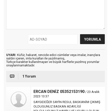
UYARI:
Küfür, hakaret, rencide edici cümleler veya imalar, inançlara
saldırı içeren, imla kuralları ile yazılmamış,
Türkçe karakter kullanılmayan ve büyük harflerle yazılmış yorumlar
onaylanmamaktadır.
1 Yorum
ERCAN DENİZ 05352153190
/ 23 Aralık
2023 13:37
SAYGIDEĞER SAYİN RESUL BASKANİM ÇIKMIŞ
OLDUGUNUZ BASKAN ADAYLİGİ
YOLCULUGUNUZ HAYIRLI VE UGURLU OLSUN