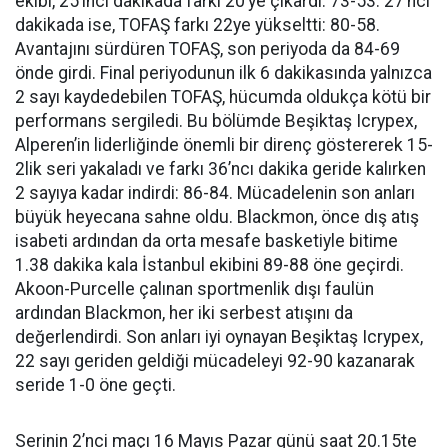
ekibi, 25’inci dakikada farkı 20’ye çıkardı: 73-53. 27’nci
dakikada ise, TOFAŞ farkı 22ye yükseltti: 80-58.
Avantajını sürdüren TOFAŞ, son periyoda da 84-69
önde girdi. Final periyodunun ilk 6 dakikasında yalnızca
2 sayı kaydedebilen TOFAŞ, hücumda oldukça kötü bir
performans sergiledi. Bu bölümde Beşiktaş Icrypex,
Alperen’in liderliğinde önemli bir direnç göstererek 15-
2lik seri yakaladı ve farkı 36’ncı dakika geride kalırken
2 sayıya kadar indirdi: 86-84. Mücadelenin son anları
büyük heyecana sahne oldu. Blackmon, önce dış atış
isabeti ardından da orta mesafe basketiyle bitime
1.38 dakika kala İstanbul ekibini 89-88 öne geçirdi.
Akoon-Purcelle çalınan sportmenlik dışı faulün
ardından Blackmon, her iki serbest atışını da
değerlendirdi. Son anları iyi oynayan Beşiktaş Icrypex,
22 sayı geriden geldiği mücadeleyi 92-90 kazanarak
seride 1-0 öne geçti.
Serinin 2’nci maçı 16 Mayıs Pazar günü saat 20.15te