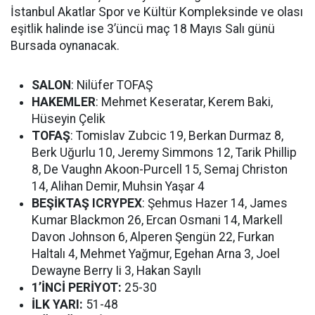
İstanbul Akatlar Spor ve Kültür Kompleksinde ve olası
eşitlik halinde ise 3’üncü maç 18 Mayıs Salı günü
Bursada oynanacak.
SALON
: Nilüfer TOFAŞ
HAKEMLER
: Mehmet Keseratar, Kerem Baki,
Hüseyin Çelik
TOFAŞ
: Tomislav Zubcic 19, Berkan Durmaz 8,
Berk Uğurlu 10, Jeremy Simmons 12, Tarik Phillip
8, De Vaughn Akoon-Purcell 15, Semaj Christon
14, Alihan Demir, Muhsin Yaşar 4
BEŞİKTAŞ ICRYPEX
: Şehmus Hazer 14, James
Kumar Blackmon 26, Ercan Osmani 14, Markell
Davon Johnson 6, Alperen Şengün 22, Furkan
Haltalı 4, Mehmet Yağmur, Egehan Arna 3, Joel
Dewayne Berry Ii 3, Hakan Sayılı
1’İNCİ PERİYOT:
25-30
İLK YARI:
51-48