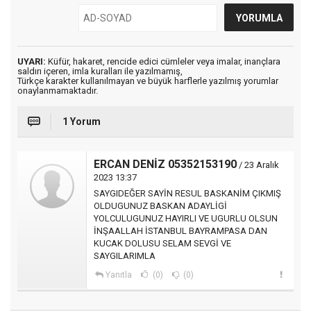
UYARI:
Küfür, hakaret, rencide edici cümleler veya imalar, inançlara
saldırı içeren, imla kuralları ile yazılmamış,
Türkçe karakter kullanılmayan ve büyük harflerle yazılmış yorumlar
onaylanmamaktadır.
1 Yorum
ERCAN DENİZ 05352153190
/ 23 Aralık
2023 13:37
SAYGIDEĞER SAYİN RESUL BASKANİM ÇIKMIŞ
OLDUGUNUZ BASKAN ADAYLİGİ
YOLCULUGUNUZ HAYIRLI VE UGURLU OLSUN
İNŞAALLAH İSTANBUL BAYRAMPASA DAN
KUCAK DOLUSU SELAM SEVGİ VE
SAYGILARIMLA
Yanıtla
(0)
(0)