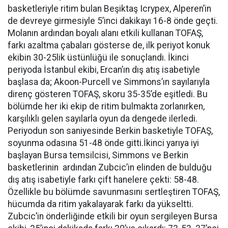
basketleriyle ritim bulan Beşiktaş Icrypex, Alperen’in
de devreye girmesiyle 5’inci dakikayı 16-8 önde geçti.
Molanın ardından boyalı alanı etkili kullanan TOFAŞ,
farkı azaltma çabaları gösterse de, ilk periyot konuk
ekibin 30-25lik üstünlüğü ile sonuçlandı. İkinci
periyoda İstanbul ekibi, Ercan’ın dış atış isabetiyle
başlasa da; Akoon-Purcell ve Simmons’ın sayılarıyla
direnç gösteren TOFAŞ, skoru 35-35’de eşitledi. Bu
bölümde her iki ekip de ritim bulmakta zorlanırken,
karşılıklı gelen sayılarla oyun da dengede ilerledi.
Periyodun son saniyesinde Berkin basketiyle TOFAŞ,
soyunma odasına 51-48 önde gitti.İkinci yarıya iyi
başlayan Bursa temsilcisi, Simmons ve Berkin
basketlerinin ardından Zubcic’in elinden de bulduğu
dış atış isabetiyle farkı çift hanelere çekti: 58-48.
Özellikle bu bölümde savunmasını sertleştiren TOFAŞ,
hücumda da ritim yakalayarak farkı da yükseltti.
Zubcic’in önderliğinde etkili bir oyun sergileyen Bursa