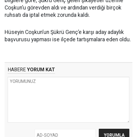
bilgilere göre; Şükrü Genç gelen şikâyetler üzerine
Coşkun’u görevden aldı ve ardından verdiği birçok
ruhsatı da iptal etmek zorunda kaldı.
Hüseyin Coşkun’un Şükrü Genç’e karşı aday adaylık
başvurusu yapması ise ilçede tartışmalara eden oldu.
HABERE
YORUM KAT