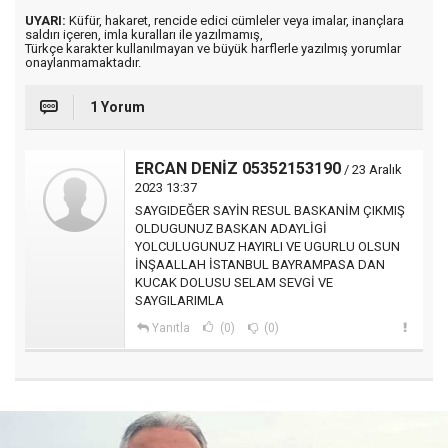
UYARI:
Küfür, hakaret, rencide edici cümleler veya imalar, inançlara
saldırı içeren, imla kuralları ile yazılmamış,
Türkçe karakter kullanılmayan ve büyük harflerle yazılmış yorumlar
onaylanmamaktadır.
1 Yorum
ERCAN DENİZ 05352153190
/ 23 Aralık
2023 13:37
SAYGIDEĞER SAYİN RESUL BASKANİM ÇIKMIŞ
OLDUGUNUZ BASKAN ADAYLİGİ
YOLCULUGUNUZ HAYIRLI VE UGURLU OLSUN
İNŞAALLAH İSTANBUL BAYRAMPASA DAN
KUCAK DOLUSU SELAM SEVGİ VE
SAYGILARIMLA
Yanıtla
(0)
(0)