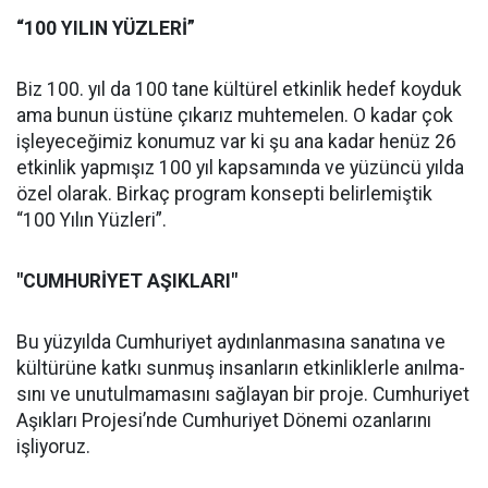
“100 YI­LIN YÜZLERİ”
Biz 100. yıl da 100 tane kültü­rel etkinlik hedef koyduk
ama bunun üstüne çıkarız muhte­melen. O kadar çok
işleyeceği­miz konumuz var ki şu ana kadar henüz 26
etkinlik yapmışız 100 yıl kapsamında ve yüzüncü yıl­da
özel olarak. Birkaç program konsepti belirlemiştik
“100 Yı­lın Yüzleri”.
"CUMHURİYET AŞIK­LARI"
Bu yüzyılda Cum­huriyet aydınlanmasına sana­tına ve
kültürüne katkı sunmuş insanların etkinliklerle anılma­
sını ve unutulmamasını sağla­yan bir proje. Cumhuriyet
Aşık­ları Projesi’nde Cumhuriyet Dö­nemi ozanlarını
işliyoruz.