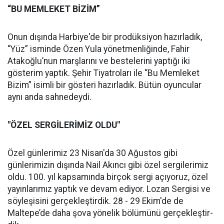
“BU MEMLEKET BİZİM”
Onun dışında Harbiye'de bir prodük­siyon hazırladık,
“Yüz” isminde Özen Yula yönetmenliğinde, Fa­hir
Atakoğlu’nun marşlarını ve bestelerini yaptığı iki
gösterim yaptık. Şehir Tiyatroları ile “Bu Memleket
Bizim” isimli bir gös­teri hazırladık. Bütün oyuncular
aynı anda sahnedeydi.
"ÖZEL SER­GİLERİMİZ OLDU"
Özel günlerimiz 23 Nisan'da 30 Ağustos gibi
günlerimizin dı­şında Nail Akıncı gibi özel ser­gilerimiz
oldu. 100. yıl kapsa­mında birçok sergi açıyoruz, özel
yayınlarımız yaptık ve de­vam ediyor. Lozan Sergisi ve
söy­leşisini gerçekleştirdik. 28 - 29 Ekim'de de
Maltepe’de daha şova yönelik bölümünü gerçekleştir­