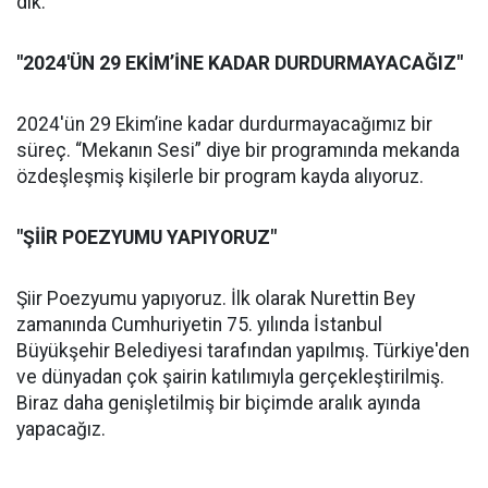
dik.
"2024'ÜN 29 EKİM’İNE KADAR DURDURMAYACAĞIZ"
2024'ün 29 Ekim’ine kadar durdurmayacağımız bir
süreç. “Mekanın Sesi” diye bir progra­mında mekanda
özdeşleşmiş ki­şilerle bir program kayda alıyo­ruz.
"ŞİİR POEZYUMU YAPIYORUZ"
Şiir Poezyumu yapıyoruz. İlk olarak Nurettin Bey
zamanında Cumhuriyetin 75. yılında İstan­bul
Büyükşehir Belediyesi tara­fından yapılmış. Türkiye'den
ve dünyadan çok şairin katılımıy­la gerçekleştirilmiş.
Biraz daha genişletilmiş bir biçimde aralık ayında
yapacağız.