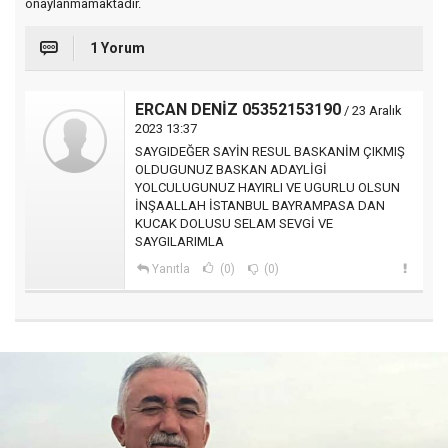
onaylanmamaktadır.
1 Yorum
ERCAN DENİZ 05352153190
/ 23 Aralık
2023 13:37
SAYGIDEĞER SAYİN RESUL BASKANİM ÇIKMIŞ
OLDUGUNUZ BASKAN ADAYLİGİ
YOLCULUGUNUZ HAYIRLI VE UGURLU OLSUN
İNŞAALLAH İSTANBUL BAYRAMPASA DAN
KUCAK DOLUSU SELAM SEVGİ VE
SAYGILARIMLA
Yanıtla
(0)
(0)