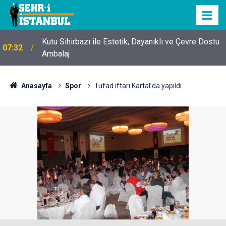
Kutu Sihirbazı ile Estetik, Dayanıklı ve Çevre Dostu
07:32
Ambalaj
Anasayfa
Spor
Tüfad iftarı Kartal’da yapıldı