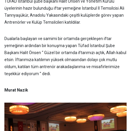
TÜFAD İstanbul şube başkanı Halit Önsen ve Yönetim Kurulu
üyelerinin hazır bulunduğu iftar yemeğine İstanbul İl Temsilcisi Ali
Tanrıyaşükür, Anadolu Yakasındaki çeşitli kulüplerde görev yapan
Antrenörler ve Kulüp Temsilcileri katıldılar.
Dualarla başlayan ve samimi bir ortamda gerçekleşen iftar
yemeğinin ardından bir konuşma yapan Tüfad İstanbul Şube
Başkanı Halit Önsen “ Güzel bir ortamda iftarımızı açtık, Allah kabul
etsin. İftarımıza katılımın yüksek olmasından dolayı çok mutlu
oldum, katılan tüm antrenör arakadaşlarıma ve misafirlerimize
teşekkür ediyorum ” dedi.
Murat Nazik