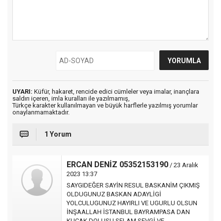
UYARI:
Küfür, hakaret, rencide edici cümleler veya imalar, inançlara
saldırı içeren, imla kuralları ile yazılmamış,
Türkçe karakter kullanılmayan ve büyük harflerle yazılmış yorumlar
onaylanmamaktadır.
1 Yorum
ERCAN DENİZ 05352153190
/ 23 Aralık
2023 13:37
SAYGIDEĞER SAYİN RESUL BASKANİM ÇIKMIŞ
OLDUGUNUZ BASKAN ADAYLİGİ
YOLCULUGUNUZ HAYIRLI VE UGURLU OLSUN
İNŞAALLAH İSTANBUL BAYRAMPASA DAN
KUCAK DOLUSU SELAM SEVGİ VE