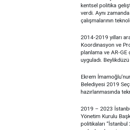
kentsel politika geli
verdi. Aynı zamanda 
çalışmalarının teknol
2014-2019 yılları ar
Koordinasyon ve Proj
planlama ve AR-GE ça
uyguladı. Beylikdüzü
Ekrem İmamoğlu’nun 
Belediyesi 2019 Seçim
hazırlanmasında tekn
2019 – 2023 İstanbu
Yönetim Kurulu Başka
politikaları “İstanbul