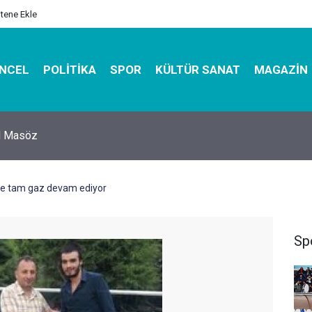
itene Ekle
NCEL
POLITIKA
SPOR
KÜLTÜR SANAT
MAGAZIN
hirbazı ile Estetik, Dayanıklı ve Çevre Dostu Ambalaj
rde tam gaz devam ediyor
Sp