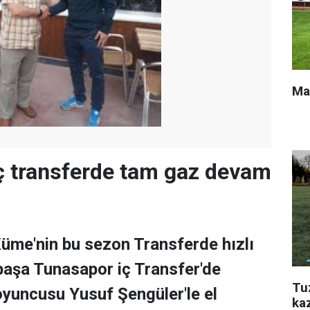
Ma
ç transferde tam gaz devam
üme'nin bu sezon Transferde hızlı
aşa Tunasapor iç Transfer'de
Tu
 oyuncusu Yusuf Şengüler'le el
ka