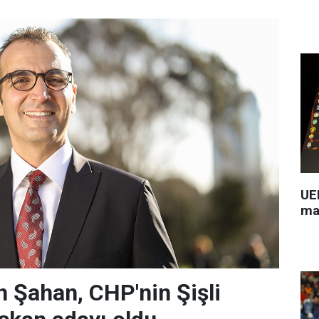
UEF
ma
 Şahan, CHP'nin Şişli