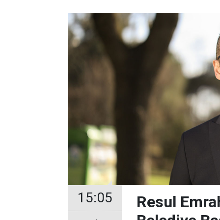
15:05
Resul Emrah