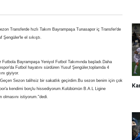
ezon Transferde hızlı Takım Bayrampaşa Tunasapor iç Transfer'de
 Şengüler'le el sıkıştı.
 Futbola Bayrampaşa Yeniyol Futbol Takımında başladı.Daha
espor'da Futbol hayatını sürdüren Yusuf Şengüler,toplamda 4
nı giyiyor.
 Geçen Sezon talihsiz bir sakatlık geçirdim.Bu sezon benim için çok
Kar
spor'a kendimi borçlu hissediyorum.Kulübümün B.A.L Ligine
 olmasını istiyorum."dedi.