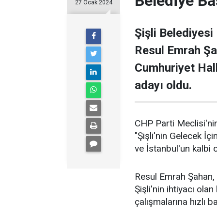
Belediye Ba
27 Ocak 2024
Şişli Belediyesi
Resul Emrah Şa
Cumhuriyet Halk
adayı oldu.
CHP Parti Meclisi'nin
"Şişli'nin Gelecek İçi
ve İstanbul'un kalbi ol
Resul Emrah Şahan, Ş
Şişli'nin ihtiyacı ola
çalışmalarına hızlı b