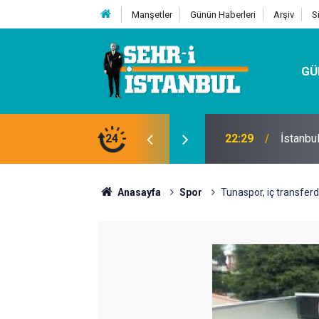
Manşetler
Günün Haberleri
Arşiv
S
GÜ
24
07:32
Kutu Si
Anasayfa
Spor
Tunaspor, iç transfe