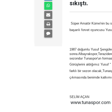
sıkıştı.
Süper Amatör Küme'nin bu s
başarılı forvet oyuncusu Yusuf
1987 doğumlu Yusuf Şengüler
sonra Albayrakspor,Terazider
sezondur Tunaspor'un forması
Görüşlerini aldığımız Yusuf "
farklı bir sezon olacak,Tuna
çıkmasında benimde katkımın
SELİM AÇAN
www.tunaspor.com