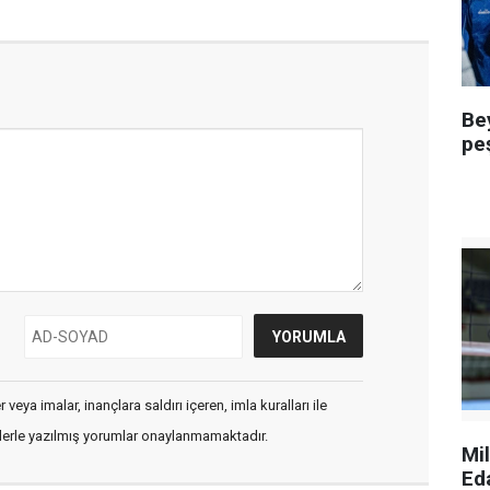
Be
pe
veya imalar, inançlara saldırı içeren, imla kuralları ile
flerle yazılmış yorumlar onaylanmamaktadır.
Mi
Ed