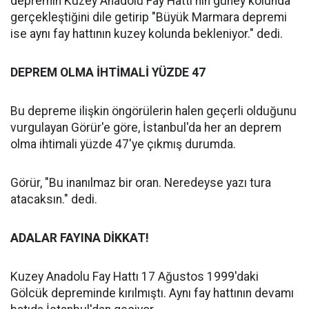
depremin Kuzey Anadolu Fay Hattı'nın güney kolunda
gerçekleştiğini dile getirip "Büyük Marmara depremi
ise aynı fay hattının kuzey kolunda bekleniyor." dedi.
DEPREM OLMA İHTİMALİ YÜZDE 47
Bu depreme ilişkin öngörülerin halen geçerli olduğunu
vurgulayan Görür'e göre, İstanbul'da her an deprem
olma ihtimali yüzde 47'ye çıkmış durumda.
Görür, "Bu inanılmaz bir oran. Neredeyse yazı tura
atacaksın." dedi.
ADALAR FAYINA DİKKAT!
Kuzey Anadolu Fay Hattı 17 Ağustos 1999'daki
Gölcük depreminde kırılmıştı. Aynı fay hattının devamı