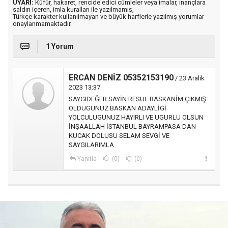
UYARI:
Küfür, hakaret, rencide edici cümleler veya imalar, inançlara
saldırı içeren, imla kuralları ile yazılmamış,
Türkçe karakter kullanılmayan ve büyük harflerle yazılmış yorumlar
onaylanmamaktadır.
1 Yorum
ERCAN DENİZ 05352153190
/ 23 Aralık
2023 13:37
SAYGIDEĞER SAYİN RESUL BASKANİM ÇIKMIŞ
OLDUGUNUZ BASKAN ADAYLİGİ
YOLCULUGUNUZ HAYIRLI VE UGURLU OLSUN
İNŞAALLAH İSTANBUL BAYRAMPASA DAN
KUCAK DOLUSU SELAM SEVGİ VE
SAYGILARIMLA
Yanıtla
(0)
(0)