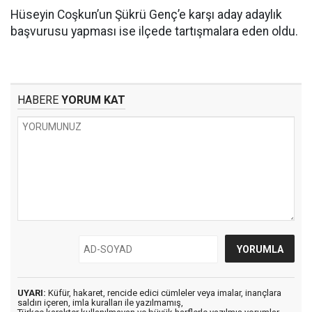
Hüseyin Coşkun’un Şükrü Genç’e karşı aday adaylık
başvurusu yapması ise ilçede tartışmalara eden oldu.
HABERE
YORUM KAT
UYARI:
Küfür, hakaret, rencide edici cümleler veya imalar, inançlara
saldırı içeren, imla kuralları ile yazılmamış,