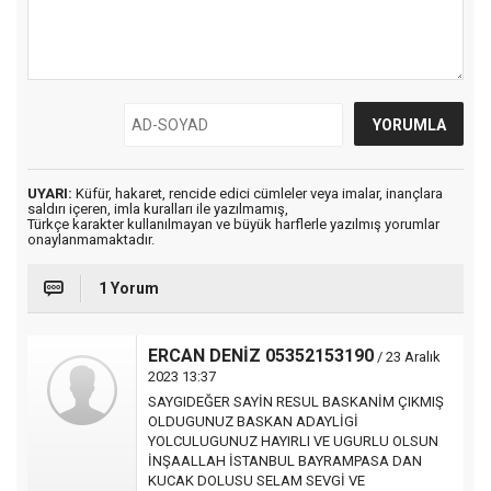
UYARI:
Küfür, hakaret, rencide edici cümleler veya imalar, inançlara
saldırı içeren, imla kuralları ile yazılmamış,
Türkçe karakter kullanılmayan ve büyük harflerle yazılmış yorumlar
onaylanmamaktadır.
1 Yorum
ERCAN DENİZ 05352153190
/ 23 Aralık
2023 13:37
SAYGIDEĞER SAYİN RESUL BASKANİM ÇIKMIŞ
OLDUGUNUZ BASKAN ADAYLİGİ
YOLCULUGUNUZ HAYIRLI VE UGURLU OLSUN
İNŞAALLAH İSTANBUL BAYRAMPASA DAN
KUCAK DOLUSU SELAM SEVGİ VE