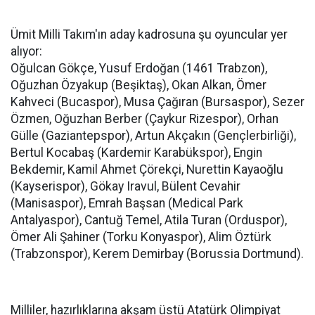
Ümit Milli Takım'ın aday kadrosuna şu oyuncular yer
alıyor:
Oğulcan Gökçe, Yusuf Erdoğan (1461 Trabzon),
Oğuzhan Özyakup (Beşiktaş), Okan Alkan, Ömer
Kahveci (Bucaspor), Musa Çağıran (Bursaspor), Sezer
Özmen, Oğuzhan Berber (Çaykur Rizespor), Orhan
Gülle (Gaziantepspor), Artun Akçakın (Gençlerbirliği),
Bertul Kocabaş (Kardemir Karabükspor), Engin
Bekdemir, Kamil Ahmet Çörekçi, Nurettin Kayaoğlu
(Kayserispor), Gökay Iravul, Bülent Cevahir
(Manisaspor), Emrah Başsan (Medical Park
Antalyaspor), Cantuğ Temel, Atila Turan (Orduspor),
Ömer Ali Şahiner (Torku Konyaspor), Alim Öztürk
(Trabzonspor), Kerem Demirbay (Borussia Dortmund).
Milliler, hazırlıklarına akşam üstü Atatürk Olimpiyat