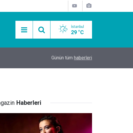
İstanbul
29 °C
15:11
Mobil Araçlarla Hayır Lokması Dağıtımının Avanta
Günün tüm
haberleri
gazin
Haberleri