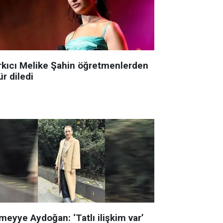
rkıcı Melike Şahin öğretmenlerden
r diledi
meyye Aydoğan: ‘Tatlı ilişkim var’