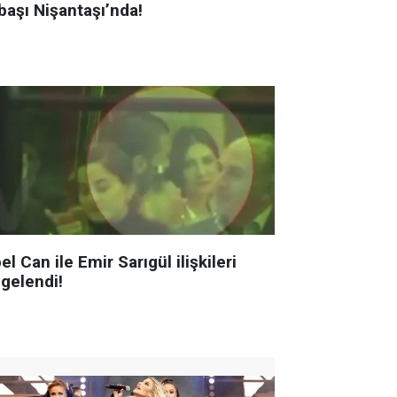
başı Nişantaşı’nda!
el Can ile Emir Sarıgül ilişkileri
lgelendi!