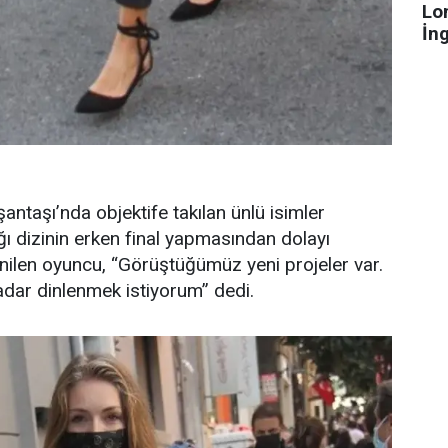
Lo
İn
antaşı’nda objektife takılan ünlü isimler
ğı dizinin erken final yapmasından dolayı
nilen oyuncu, “Görüştüğümüz yeni projeler var.
adar dinlenmek istiyorum” dedi.