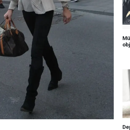
Mü
obj
De