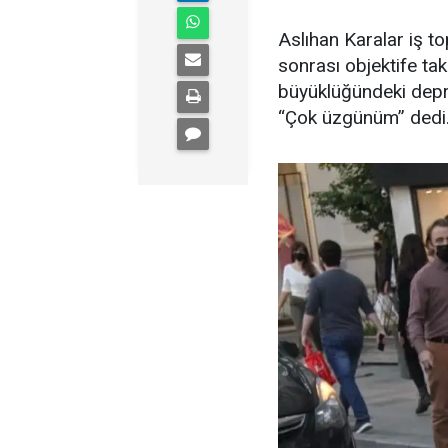
Aslıhan Karalar iş top
sonrası objektife ta
büyüklüğündeki depre
“Çok üzgünüm” dedi