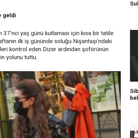
Su
e geldi
n 37’nci yaş günü kutlaması için kısa bir tatile
aftanın ilk iş gününde soluğu Nişantaşı’ndaki
leri kontrol eden Dizer ardından şoförünün
in yolunu tuttu.
Sib
be