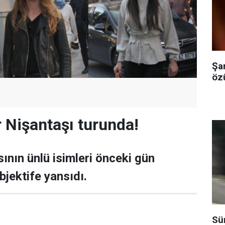
Şa
özü
r Nişantaşı turunda!
nın ünlü isimleri önceki gün
bjektife yansıdı.
Sü