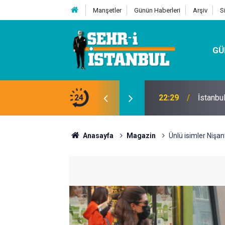
Manşetler
Günün Haberleri
Arşiv
S
GÜ
24
07:32
Kutu Si
Anasayfa
Magazin
Ünlü isimler Nişan