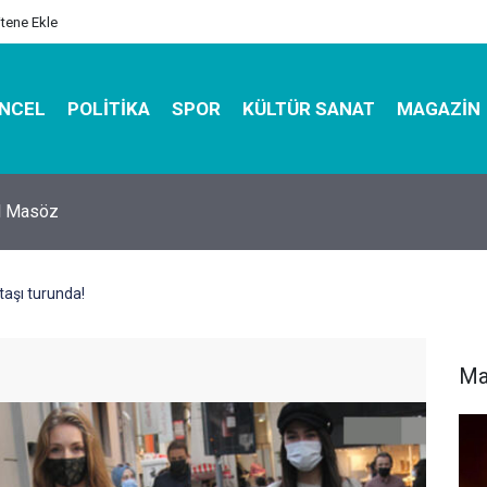
itene Ekle
NCEL
POLITIKA
SPOR
KÜLTÜR SANAT
MAGAZIN
hirbazı ile Estetik, Dayanıklı ve Çevre Dostu Ambalaj
taşı turunda!
Ma