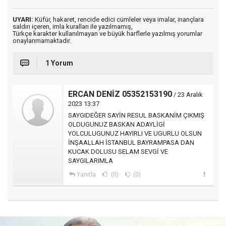
UYARI:
Küfür, hakaret, rencide edici cümleler veya imalar, inançlara
saldırı içeren, imla kuralları ile yazılmamış,
Türkçe karakter kullanılmayan ve büyük harflerle yazılmış yorumlar
onaylanmamaktadır.
1 Yorum
ERCAN DENİZ 05352153190
/ 23 Aralık
2023 13:37
SAYGIDEĞER SAYİN RESUL BASKANİM ÇIKMIŞ
OLDUGUNUZ BASKAN ADAYLİGİ
YOLCULUGUNUZ HAYIRLI VE UGURLU OLSUN
İNŞAALLAH İSTANBUL BAYRAMPASA DAN
KUCAK DOLUSU SELAM SEVGİ VE
SAYGILARIMLA
Yanıtla
(0)
(0)