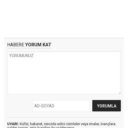
HABERE
YORUM KAT
UYARI:
Küfür, hakaret, rencide edici cümleler veya imalar, inançlara
saldırı içeren, imla kuralları ile yazılmamış,