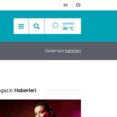
İstanbul
30 °C
15:11
Mobil Araçlarla Hayır Lokması Dağıtımının Avanta
Günün tüm
haberleri
gazin
Haberleri