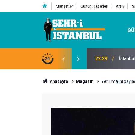
Manşetler
Günün Haberleri
Arşiv
S
GÜ
24
07:32
Kutu Si
Anasayfa
Magazin
Yeni imajını pay