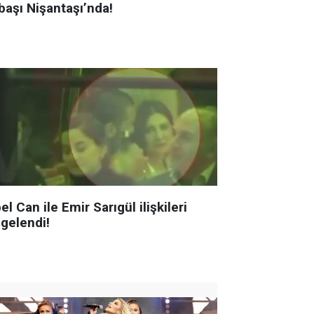
başı Nişantaşı’nda!
el Can ile Emir Sarıgül ilişkileri
lgelendi!