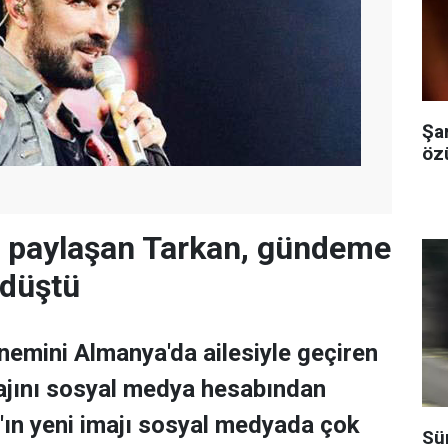
Şa
özü
ı paylaşan Tarkan, gündeme
 düştü
emini Almanya'da ailesiyle geçiren
ajını sosyal medya hesabından
n'ın yeni imajı sosyal medyada çok
Sü