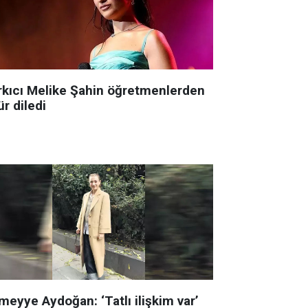
rkıcı Melike Şahin öğretmenlerden
r diledi
meyye Aydoğan: ‘Tatlı ilişkim var’