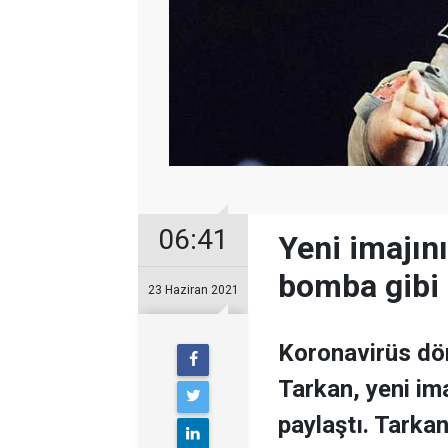
06:41
Yeni imajın
bomba gibi
23 Haziran 2021
Koronavirüs dön
Tarkan, yeni im
paylaştı. Tarka