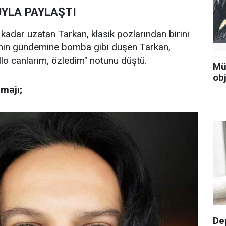
UYLA PAYLAŞTI
 kadar uzatan Tarkan, klasik pozlarından birini
nın gündemine bomba gibi düşen Tarkan,
llo canlarım, özledim" notunu düştü.
Mü
obj
imajı;
De