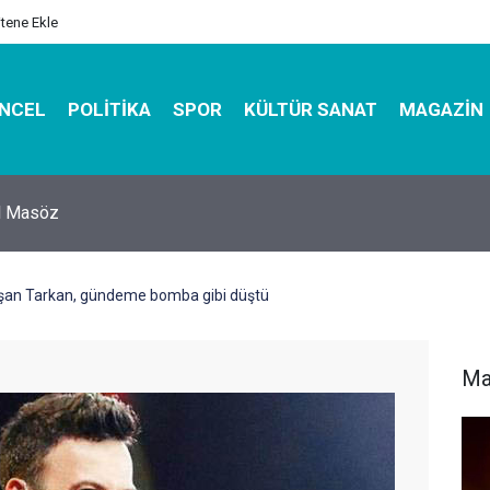
itene Ekle
NCEL
POLITIKA
SPOR
KÜLTÜR SANAT
MAGAZIN
hirbazı ile Estetik, Dayanıklı ve Çevre Dostu Ambalaj
laşan Tarkan, gündeme bomba gibi düştü
Ma