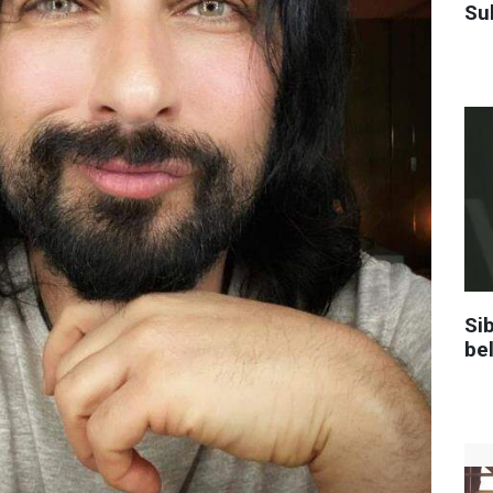
Su
Sib
be