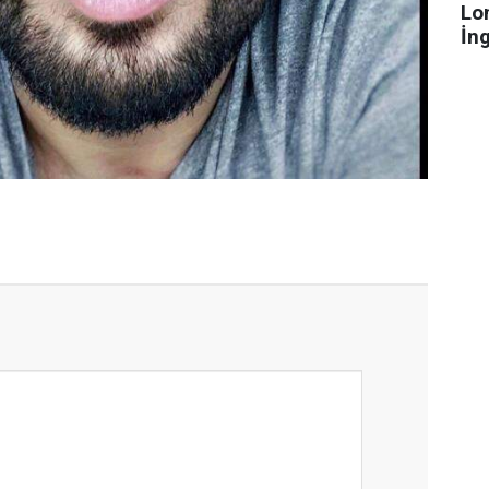
Lo
İn