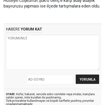
Hüseyin Coşkun’un Şükrü Genç’e karşı aday adaylık
başvurusu yapması ise ilçede tartışmalara eden oldu.
HABERE
YORUM KAT
UYARI:
Küfür, hakaret, rencide edici cümleler veya imalar, inançlara
saldırı içeren, imla kuralları ile yazılmamış,
Türkçe karakter kullanılmayan ve büyük harflerle yazılmış yorumlar
onaylanmamaktadır.