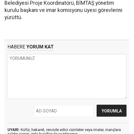
Belediyesi Proje Koordinatörü, BİMTAŞ yönetim
kurulu başkanı ve imar komisyonu üyesi görevlerini
yürüttü.
HABERE
YORUM KAT
UYARI:
Küfür, hakaret, rencide edici cümleler veya imalar, inançlara
saldırı içeren, imla kuralları ile yazılmamış,