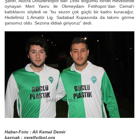
Şahin, Alucra Doluderespor’dan 1994 doğumlu forvet mevkisinde
oynayan Mert Yavru ile Okmeydanı Fetihspor’dan Cemal’ı
kattıklarını söyledi ve “bu sezon çok güçlü bir kadro kuracağız.
Hedefimiz 1.Amatör Lig. Sadabad Kupasında da takımı görme
şansımız oldu. Sezona iddialı giriyoruz” dedi.
Haber-Foto : Ali Kemal Demir
kaynak : yerelfutbol.org