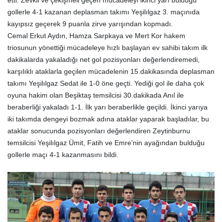
etti. Zevkli ve çekişmeli geçen mücadeleyi ikinci yarı bulduğu
gollerle 4-1 kazanan deplasman takımı Yeşilılgaz 3. maçınıda
kayıpsız geçerek 9 puanla zirve yarışından kopmadı.
Cemal Erkut Aydın, Hamza Sarpkaya ve Mert Kor hakem
triosunun yönettiği mücadeleye hızlı başlayan ev sahibi takım ilk
dakikalarda yakaladığı net gol pozisyonları değerlendiremedi,
karşılıklı ataklarla geçilen mücadelenin 15.dakikasında deplasman
takımı Yeşilılgaz Sedat ile 1-0 öne geçti. Yediği gol ile daha çok
oyuna hakim olan Beşiktaş temsilcisi 30.dakikada Anıl ile
beraberliği yakaladı 1-1. İlk yarı beraberlikle geçildi. İkinci yarıya
iki takımda dengeyi bozmak adına ataklar yaparak başladılar, bu
ataklar sonucunda pozisyonları değerlendiren Zeytinburnu
temsilcisi Yeşilılgaz Ümit, Fatih ve Emre'nin ayağından bulduğu
gollerle maçı 4-1 kazanmasını bildi.