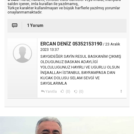
saldırı içeren, imla kuralları ile yazılmamış,
Türkçe karakter kullanılmayan ve büyük harflerle yazılmış yorumlar
onaylanmamaktadır.
1 Yorum
ERCAN DENİZ 05352153190
/ 23 Aralık
2023 13:37
SAYGIDEĞER SAYİN RESUL BASKANİM ÇIKMIŞ
OLDUGUNUZ BASKAN ADAYLİGİ
YOLCULUGUNUZ HAYIRLI VE UGURLU OLSUN
İNŞAALLAH İSTANBUL BAYRAMPASA DAN
KUCAK DOLUSU SELAM SEVGİ VE
SAYGILARIMLA
Yanıtla
(0)
(0)