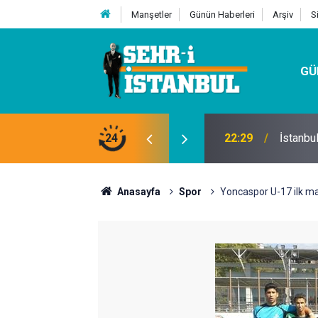
Manşetler
Günün Haberleri
Arşiv
S
GÜ
24
07:32
Kutu Si
Anasayfa
Spor
Yoncaspor U-17 ilk ma