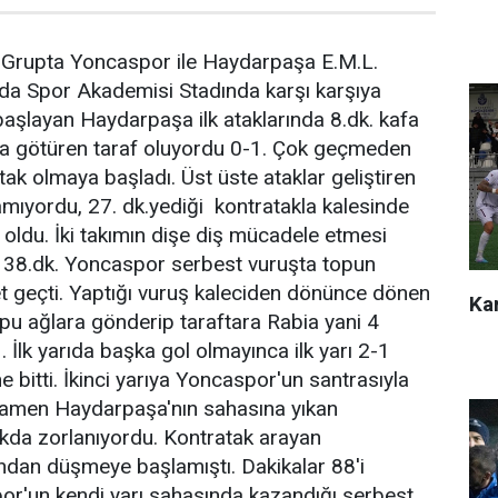
9.Grupta Yoncaspor ile Haydarpaşa E.M.L.
ında Spor Akademisi Stadında karşı karşıya
başlayan Haydarpaşa ilk ataklarında 8.dk. kafa
ra götüren taraf oluyordu 0-1. Çok geçmeden
k olmaya başladı. Üst üste ataklar geliştiren
mıyordu, 27. dk.yediği kontratakla kalesinde
 oldu. İki takımın dişe diş mücadele etmesi
. 38.dk. Yoncaspor serbest vuruşta topun
 geçti. Yaptığı vuruş kaleciden dönünce dönen
Kar
pu ağlara gönderip taraftara Rabia yani 4
1. İlk yarıda başka gol olmayınca ilk yarı 2-1
 bitti. İkinci yarıya Yoncaspor'un santrasıyla
amen Haydarpaşa'nın sahasına yıkan
da zorlanıyordu. Kontratak arayan
dan düşmeye başlamıştı. Dakikalar 88'i
or'un kendi yarı sahasında kazandığı serbest