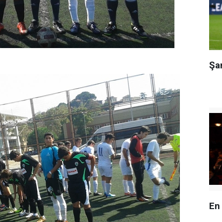
Şa
En