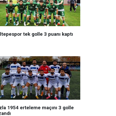
ltepespor tek golle 3 puanı kaptı
zla 1954 erteleme maçını 3 golle
zandı