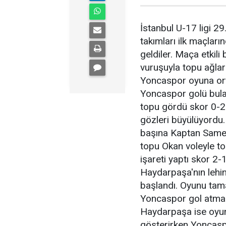
İstanbul U-17 ligi 2
takımları ilk maçlar
geldiler.
Maça etkili 
vuruşuyla topu ağla
Yoncaspor oyuna orta
Yoncaspor golü bula
topu gör
dü skor 0-2
gözleri büyülüyordu
başına Kaptan Samet
topu Okan voleyle to
işareti yaptı skor 2-
Haydarpaşa'nın lehine
başlandı. Oyunu tam
Yoncaspor gol atmak
Haydarpaşa ise oyun
gösterirken Yoncasp