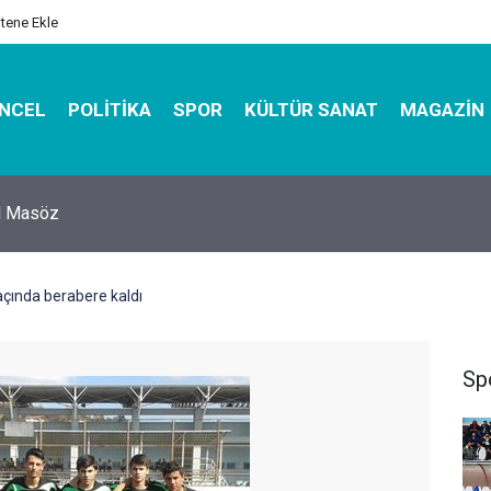
itene Ekle
NCEL
POLITIKA
SPOR
KÜLTÜR SANAT
MAGAZIN
hirbazı ile Estetik, Dayanıklı ve Çevre Dostu Ambalaj
çında berabere kaldı
Sp