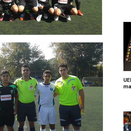
UEF
ma