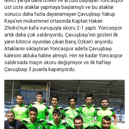
İkinci yarıya daha istekli ve arzulu başlayan Yoncaspor
üst üste ataklar yapmaya başlamıştı ve bu ataklar
sonucu daha fazla dayanamayan Çavuşbaşı Yakup
Kaya'nın mükemmel ortasında Kaptan Hakan
Zhidro'nun kafa vuruşuyla skoru 2-1 yaptı. Yoncaspor
artık daha çok saldırıyordu. Çavuşbaşı'nın gözleri ilk
yarın bitince oyundan çıkan Barış Özkan'ı arıyordu.
Ataklarını sıklaştıran Yoncaspor adeta Çavuşbaşı
kalesini abluka haline almıştı. Her ne kadar Yoncaspor
saldırsada maçın skoru değişmiyor ve ilk haftayı
Çavuşbaşı 3 puanla kapatıyordu.