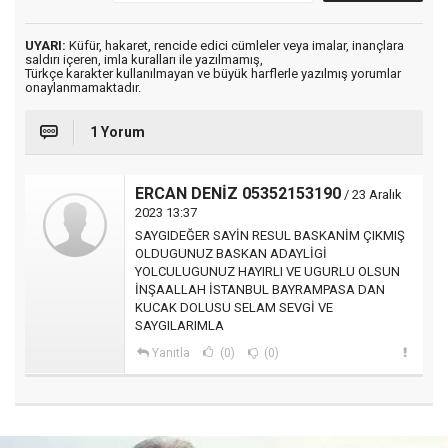
UYARI:
Küfür, hakaret, rencide edici cümleler veya imalar, inançlara
saldırı içeren, imla kuralları ile yazılmamış,
Türkçe karakter kullanılmayan ve büyük harflerle yazılmış yorumlar
onaylanmamaktadır.
1 Yorum
ERCAN DENİZ 05352153190
/ 23 Aralık
2023 13:37
SAYGIDEĞER SAYİN RESUL BASKANİM ÇIKMIŞ
OLDUGUNUZ BASKAN ADAYLİGİ
YOLCULUGUNUZ HAYIRLI VE UGURLU OLSUN
İNŞAALLAH İSTANBUL BAYRAMPASA DAN
KUCAK DOLUSU SELAM SEVGİ VE
SAYGILARIMLA
Yanıtla
(0)
(0)