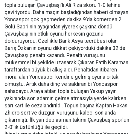
topla buluşan Çavuşbaşı'lı Ali Rıza skoru 1-0 lehine
çeviriyordu. Daha maçın başladığından haberi olmayan
Yoncasp
or çok geçmeden dakika 9'da kornerden 2.
Golü Sabri'nin ayağından yiyerek şaşkına döndü.
Çavuşbaşı'nın etkili oyunu herkesin gözünü
dolduruyordu. Özellikle Bank Asya tecrübesi olan
Barış Özkan'ın oyunu dikkat çekiyorduki dakika 32'de
Çavuşbaşı penaltı kazandı. Penaltı vuruşunu
mükemmel bi şekilde uzanarak Çıkaran Fatih Karaman
taraftardan büyük bi alkış aldı. Penaltıdan itibaren
moral alan Yoncaspor kendine gelmiş oyuna ortak
olmuştu. Artık daha dinç ve saldıran bi Yoncaspor
sahadaydı. Araya atılan topla buluşan Yakup yayın
yakınında son adamın çelme atmasıyla yerde kalırken
sarı kart ile cezalandırıldı. Topun başına Kaptan Hakan
Zhidro sert ve düzgün vuruşunu kaleci son anda
çıkarmıştı. İlk yarı deplasman takımı Çavuşbaşıspor'un
2-0'lık üstünlüğü ile geçildi.