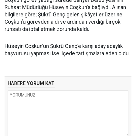
Coşkun görev yaptığı sürede Sarıyer Belediyesi'nin
Ruhsat Müdürlüğü Hüseyin Coşkun’a bağlıydı. Alınan
bilgilere göre; Şükrü Genç gelen şikâyetler üzerine
Coşkun’u görevden aldı ve ardından verdiği birçok
ruhsatı da iptal etmek zorunda kaldı.
Hüseyin Coşkun’un Şükrü Genç’e karşı aday adaylık
başvurusu yapması ise ilçede tartışmalara eden oldu.
HABERE
YORUM KAT