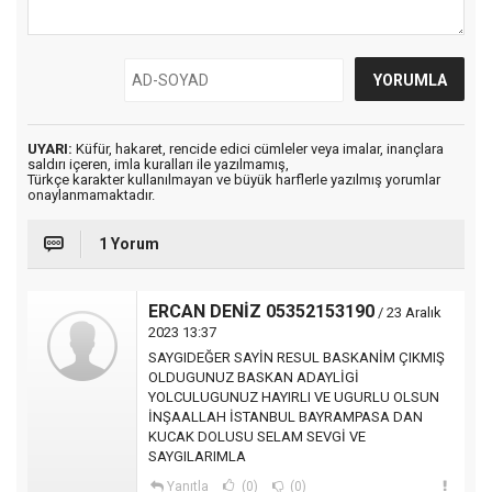
UYARI:
Küfür, hakaret, rencide edici cümleler veya imalar, inançlara
saldırı içeren, imla kuralları ile yazılmamış,
Türkçe karakter kullanılmayan ve büyük harflerle yazılmış yorumlar
onaylanmamaktadır.
1 Yorum
ERCAN DENİZ 05352153190
/ 23 Aralık
2023 13:37
SAYGIDEĞER SAYİN RESUL BASKANİM ÇIKMIŞ
OLDUGUNUZ BASKAN ADAYLİGİ
YOLCULUGUNUZ HAYIRLI VE UGURLU OLSUN
İNŞAALLAH İSTANBUL BAYRAMPASA DAN
KUCAK DOLUSU SELAM SEVGİ VE
SAYGILARIMLA
Yanıtla
(0)
(0)