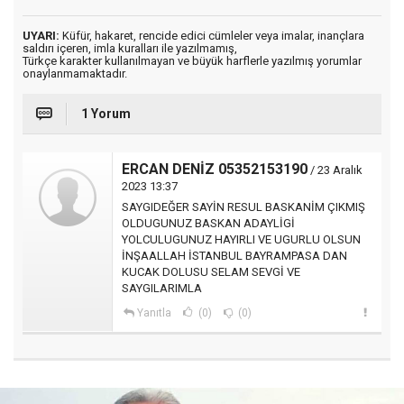
UYARI:
Küfür, hakaret, rencide edici cümleler veya imalar, inançlara
saldırı içeren, imla kuralları ile yazılmamış,
Türkçe karakter kullanılmayan ve büyük harflerle yazılmış yorumlar
onaylanmamaktadır.
1 Yorum
ERCAN DENİZ 05352153190
/ 23 Aralık
2023 13:37
SAYGIDEĞER SAYİN RESUL BASKANİM ÇIKMIŞ
OLDUGUNUZ BASKAN ADAYLİGİ
YOLCULUGUNUZ HAYIRLI VE UGURLU OLSUN
İNŞAALLAH İSTANBUL BAYRAMPASA DAN
KUCAK DOLUSU SELAM SEVGİ VE
SAYGILARIMLA
Yanıtla
(0)
(0)