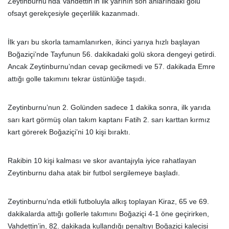
Zeytinburnu’nda Vahdettin’in ilk yarının son anlarındaki golü
ofsayt gerekçesiyle geçerlilik kazanmadı.
İlk yarı bu skorla tamamlanırken, ikinci yarıya hızlı başlayan
Boğaziçi’nde Tayfunun 56. dakikadaki golü skora dengeyi getirdi.
Ancak Zeytinburnu’ndan cevap gecikmedi ve 57. dakikada Emre
attığı golle takımını tekrar üstünlüğe taşıdı.
Zeytinburnu’nun 2. Golünden sadece 1 dakika sonra, ilk yarıda
sarı kart görmüş olan takım kaptanı Fatih 2. sarı karttan kırmız
kart görerek Boğaziçi’ni 10 kişi bıraktı.
Rakibin 10 kişi kalması ve skor avantajıyla iyice rahatlayan
Zeytinburnu daha atak bir futbol sergilemeye başladı.
Zeytinburnu’nda etkili futboluyla alkış toplayan Kiraz, 65 ve 69.
dakikalarda attığı gollerle takımını Boğaziçi 4-1 öne geçirirken,
Vahdettin’in, 82. dakikada kullandığı penaltıyı Boğaziçi kalecisi