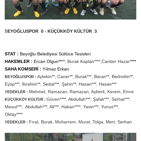
B
EYOĞLUSPOR 0 - KÜÇÜKKÖY KÜLTÜR 3
STAT :
Beyoğlu Belediyesi Sütlüce Tesisleri
HAKEMLER :
Ercan Olgun**
**, Burak Kaplan****,Canber Hazar*
***
SAHA KOMSERİ :
Yılmaz Erkan
Aytekin
**, Caner**, Burak***, Baran**, Bedrettin**,
BEYOĞLUSPOR :
Eyüp***, İbrahim**, Sedat***, Şahin**, Hasan***, Hasan***
Mehmet, Ramazan, Ramazan, Ayberk, Kerem, Emre
YEDEKLER :
Güven****, Abdullah***, Şafak***, Serhat***,
KÜÇÜKKÖY KÜLTÜR :
Mesut***, Abdullah***, Ali***, Hakan****, Yasin***, Yunus***,
Oktay****
Fırat, Burak, Muharrem, Murat, Tolga, Mert, Serhan
YEDEKLER :