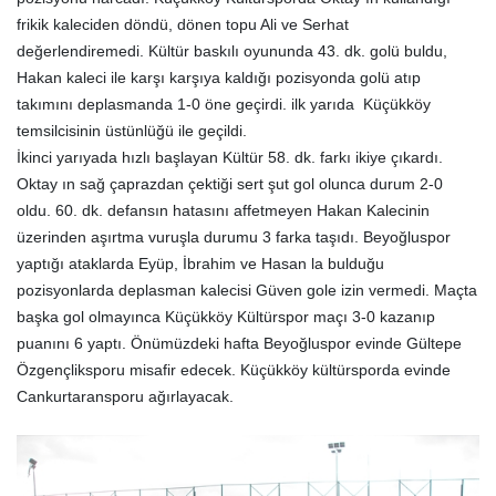
frikik kaleciden döndü, dönen topu Ali ve Serhat
değerlendiremedi. Kültür baskılı oyununda 43. dk. golü buldu,
Hakan kaleci ile karşı karşıya kaldığı pozisyonda golü atıp
takımını deplasmanda 1-0 öne geçirdi. ilk yarıda Küçükköy
temsilcisinin üstünlüğü ile geçildi.
İkinci yarıyada hızlı başlayan Kültür 58. dk. farkı ikiye çıkardı.
Oktay ın sağ çaprazdan çektiği sert şut gol olunca durum 2-0
oldu. 60. dk. defansın hatasını affetmeyen Hakan Kalecinin
üzerinden aşırtma vuruşla durumu 3 farka taşıdı. Beyoğluspor
yaptığı ataklarda Eyüp, İbrahim ve Hasan la bulduğu
pozisyonlarda deplasman kalecisi Güven gole izin vermedi. Maçta
başka gol olmayınca Küçükköy Kültürspor maçı 3-0 kazanıp
puanını 6 yaptı. Önümüzdeki hafta Beyoğluspor evinde Gültepe
Özgençliksporu misafir edecek. Küçükköy kültürsporda evinde
Cankurtaransporu ağırlayacak.