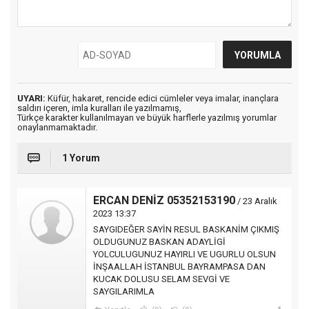
UYARI:
Küfür, hakaret, rencide edici cümleler veya imalar, inançlara
saldırı içeren, imla kuralları ile yazılmamış,
Türkçe karakter kullanılmayan ve büyük harflerle yazılmış yorumlar
onaylanmamaktadır.
1 Yorum
ERCAN DENİZ 05352153190
/ 23 Aralık
2023 13:37
SAYGIDEĞER SAYİN RESUL BASKANİM ÇIKMIŞ
OLDUGUNUZ BASKAN ADAYLİGİ
YOLCULUGUNUZ HAYIRLI VE UGURLU OLSUN
İNŞAALLAH İSTANBUL BAYRAMPASA DAN
KUCAK DOLUSU SELAM SEVGİ VE
SAYGILARIMLA