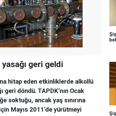
Şi
be
 yasağı geri geldi
a hitap eden etkinliklerde alkollü
ağı geri döndü. TAPDK’nın Ocak
ğe soktuğu, ancak yaş sınırına
 için Mayıs 2011’de yürütmeyi
Şiş