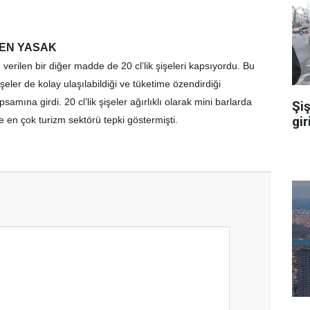
İDEN YASAK
erilen bir diğer madde de 20 cl’lik şişeleri kapsıyordu. Bu
işeler de kolay ulaşılabildiği ve tüketime özendirdiği
amına girdi. 20 cl’lik şişeler ağırlıklı olarak mini barlarda
Şiş
gir
e en çok turizm sektörü tepki göstermişti.