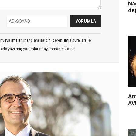
Nac
de
veya imalar, inançlara saldırı içeren, imla kuralları ile
flerle yazılmış yorumlar onaylanmamaktadır.
Arm
AVM