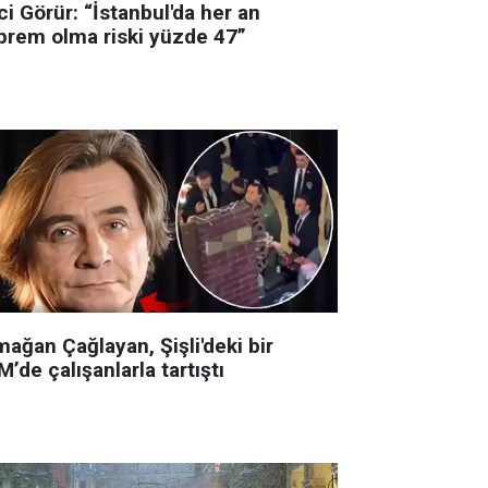
i Görür: “İstanbul'da her an
prem olma riski yüzde 47”
ağan Çağlayan, Şişli'deki bir
’de çalışanlarla tartıştı