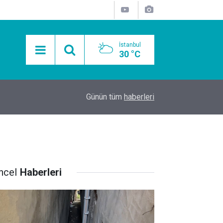
İstanbul
30 °C
15:11
Mobil Araçlarla Hayır Lokması Dağıtımının Avanta
Günün tüm
haberleri
ncel
Haberleri