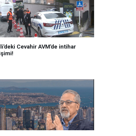
li'deki Cevahir AVM'de intihar
işimi!