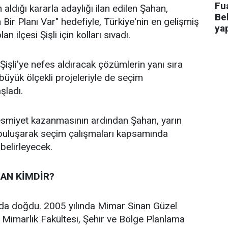
Fua
 aldığı kararla adaylığı ilan edilen Şahan,
Bel
n Bir Planı Var" hedefiyle, Türkiye'nin en gelişmiş
ya
an ilçesi Şişli için kolları sıvadı.
işli'ye nefes aldıracak çözümlerin yanı sıra
n büyük ölçekli projeleriyle de seçim
aşladı.
 resmiyet kazanmasının ardından Şahan, yarın
 buluşarak seçim çalışmaları kapsamında
 belirleyecek.
AN KİMDİR?
’da doğdu. 2005 yılında Mimar Sinan Güzel
i Mimarlık Fakültesi, Şehir ve Bölge Planlama