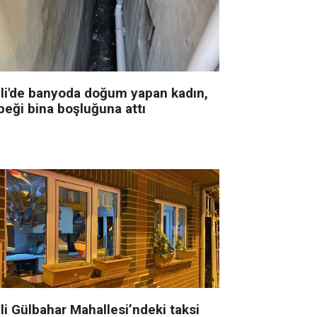
şli'de banyoda doğum yapan kadın,
beği bina boşluğuna attı
li Gülbahar Mahallesi’ndeki taksi