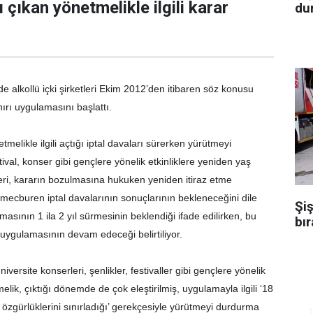
çıkan yönetmelikle ilgili karar
dur
e alkollü içki şirketleri Ekim 2012’den itibaren söz konusu
nırı uygulamasını başlattı.
netmelikle ilgili açtığı iptal davaları sürerken yürütmeyi
val, konser gibi gençlere yönelik etkinliklere yeniden yaş
lileri, kararın bozulmasına hukuken yeniden itiraz etme
 mecburen iptal davalarının sonuçlarının bekleneceğini dile
Şiş
masının 1 ila 2 yıl sürmesinin beklendiği ifade edilirken, bu
bır
 uygulamasının devam edeceği belirtiliyor.
iversite konserleri, şenlikler, festivaller gibi gençlere yönelik
melik, çıktığı dönemde de çok eleştirilmiş, uygulamayla ilgili ‘18
in özgürlüklerini sınırladığı’ gerekçesiyle yürütmeyi durdurma