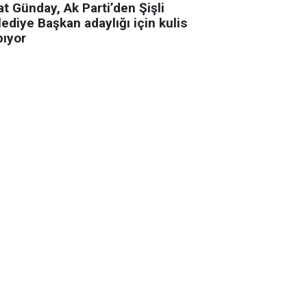
t Günday, Ak Parti’den Şişli
ediye Başkan adaylığı için kulis
pıyor