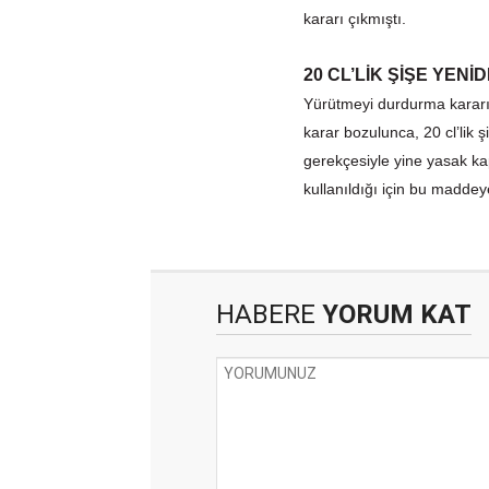
kararı çıkmıştı.
20 CL’LİK ŞİŞE YEN
Yürütmeyi durdurma kararı v
karar bozulunca, 20 cl’lik ş
gerekçesiyle yine yasak kaps
kullanıldığı için bu maddey
HABERE
YORUM KAT