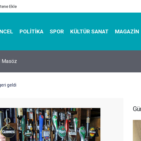
itene Ekle
NCEL
POLITIKA
SPOR
KÜLTÜR SANAT
MAGAZIN
hirbazı ile Estetik, Dayanıklı ve Çevre Dostu Ambalaj
eri geldi
Gü