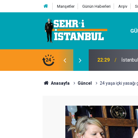
Manşetler
Günün Haberleri
Arşiv
S
GÜ
24
07:32
Kutu Si
Anasayfa
Güncel
24 yaşa içki yasağı g