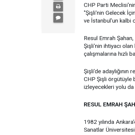
CHP Parti Meclisi'nin
"Şişli'nin Gelecek İçi
ve İstanbul'un kalbi ol
Resul Emrah Şahan, Ş
Şişli'nin ihtiyacı ola
çalışmalarına hızlı b
Şişli’de adaylığının
CHP Şişli örgütüyle
izleyecekleri yolu da
RESUL EMRAH ŞAH
1982 yılında Ankara
Sanatlar Üniversites