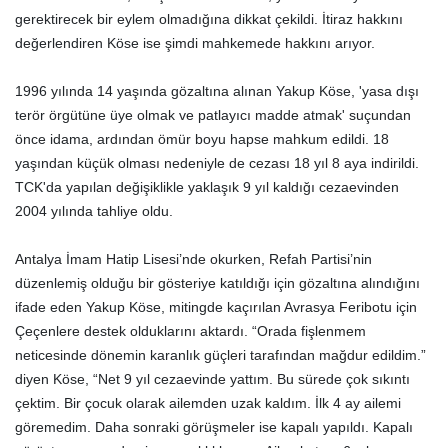
gerektirecek bir eylem olmadığına dikkat çekildi. İtiraz hakkını
değerlendiren Köse ise şimdi mahkemede hakkını arıyor.
1996 yılında 14 yaşında gözaltına alınan Yakup Köse, 'yasa dışı
terör örgütüne üye olmak ve patlayıcı madde atmak' suçundan
önce idama, ardından ömür boyu hapse mahkum edildi. 18
yaşından küçük olması nedeniyle de cezası 18 yıl 8 aya indirildi.
TCK'da yapılan değişiklikle yaklaşık 9 yıl kaldığı cezaevinden
2004 yılında tahliye oldu.
Antalya İmam Hatip Lisesi’nde okurken, Refah Partisi’nin
düzenlemiş olduğu bir gösteriye katıldığı için gözaltına alındığını
ifade eden Yakup Köse, mitingde kaçırılan Avrasya Feribotu için
Çeçenlere destek olduklarını aktardı. “Orada fişlenmem
neticesinde dönemin karanlık güçleri tarafından mağdur edildim.”
diyen Köse, “Net 9 yıl cezaevinde yattım. Bu sürede çok sıkıntı
çektim. Bir çocuk olarak ailemden uzak kaldım. İlk 4 ay ailemi
göremedim. Daha sonraki görüşmeler ise kapalı yapıldı. Kapalı