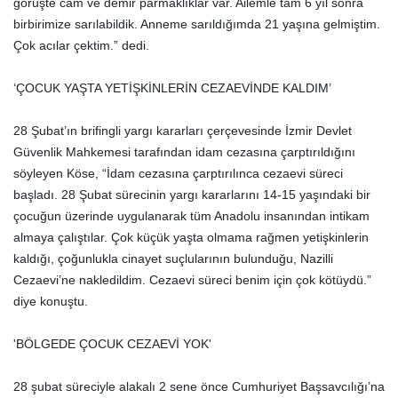
görüşte cam ve demir parmaklıklar var. Ailemle tam 6 yıl sonra
birbirimize sarılabildik. Anneme sarıldığımda 21 yaşına gelmiştim.
Çok acılar çektim.” dedi.
‘ÇOCUK YAŞTA YETİŞKİNLERİN CEZAEVİNDE KALDIM’
28 Şubat’ın brifingli yargı kararları çerçevesinde İzmir Devlet
Güvenlik Mahkemesi tarafından idam cezasına çarptırıldığını
söyleyen Köse, “İdam cezasına çarptırılınca cezaevi süreci
başladı. 28 Şubat sürecinin yargı kararlarını 14-15 yaşındaki bir
çocuğun üzerinde uygulanarak tüm Anadolu insanından intikam
almaya çalıştılar. Çok küçük yaşta olmama rağmen yetişkinlerin
kaldığı, çoğunlukla cinayet suçlularının bulunduğu, Nazilli
Cezaevi’ne nakledildim. Cezaevi süreci benim için çok kötüydü.”
diye konuştu.
'BÖLGEDE ÇOCUK CEZAEVİ YOK'
28 şubat süreciyle alakalı 2 sene önce Cumhuriyet Başsavcılığı’na