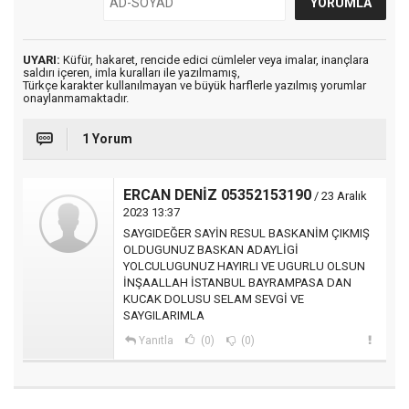
UYARI:
Küfür, hakaret, rencide edici cümleler veya imalar, inançlara
saldırı içeren, imla kuralları ile yazılmamış,
Türkçe karakter kullanılmayan ve büyük harflerle yazılmış yorumlar
onaylanmamaktadır.
1 Yorum
ERCAN DENİZ 05352153190
/ 23 Aralık
2023 13:37
SAYGIDEĞER SAYİN RESUL BASKANİM ÇIKMIŞ
OLDUGUNUZ BASKAN ADAYLİGİ
YOLCULUGUNUZ HAYIRLI VE UGURLU OLSUN
İNŞAALLAH İSTANBUL BAYRAMPASA DAN
KUCAK DOLUSU SELAM SEVGİ VE
SAYGILARIMLA
Yanıtla
(0)
(0)