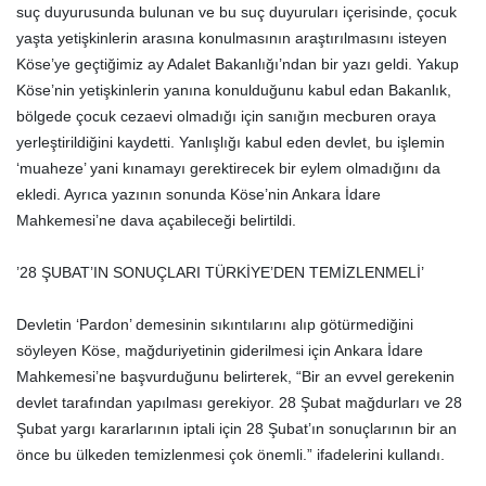
suç duyurusunda bulunan ve bu suç duyuruları içerisinde, çocuk
yaşta yetişkinlerin arasına konulmasının araştırılmasını isteyen
Köse’ye geçtiğimiz ay Adalet Bakanlığı’ndan bir yazı geldi. Yakup
Köse’nin yetişkinlerin yanına konulduğunu kabul edan Bakanlık,
bölgede çocuk cezaevi olmadığı için sanığın mecburen oraya
yerleştirildiğini kaydetti. Yanlışlığı kabul eden devlet, bu işlemin
‘muaheze’ yani kınamayı gerektirecek bir eylem olmadığını da
ekledi. Ayrıca yazının sonunda Köse’nin Ankara İdare
Mahkemesi’ne dava açabileceği belirtildi.
’28 ŞUBAT’IN SONUÇLARI TÜRKİYE’DEN TEMİZLENMELİ’
Devletin ‘Pardon’ demesinin sıkıntılarını alıp götürmediğini
söyleyen Köse, mağduriyetinin giderilmesi için Ankara İdare
Mahkemesi’ne başvurduğunu belirterek, “Bir an evvel gerekenin
devlet tarafından yapılması gerekiyor. 28 Şubat mağdurları ve 28
Şubat yargı kararlarının iptali için 28 Şubat’ın sonuçlarının bir an
önce bu ülkeden temizlenmesi çok önemli.” ifadelerini kullandı.