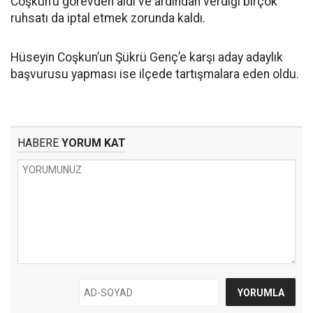
Coşkun’u görevden aldı ve ardından verdiği birçok
ruhsatı da iptal etmek zorunda kaldı.
Hüseyin Coşkun’un Şükrü Genç’e karşı aday adaylık
başvurusu yapması ise ilçede tartışmalara eden oldu.
HABERE
YORUM KAT