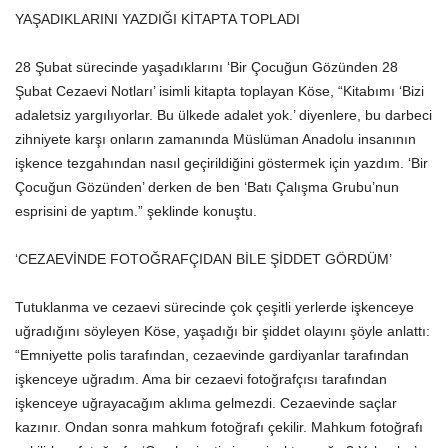
YAŞADIKLARINI YAZDIĞI KİTAPTA TOPLADI
28 Şubat sürecinde yaşadıklarını ‘Bir Çocuğun Gözünden 28
Şubat Cezaevi Notları’ isimli kitapta toplayan Köse, “Kitabımı ‘Bizi
adaletsiz yargılıyorlar. Bu ülkede adalet yok.’ diyenlere, bu darbeci
zihniyete karşı onların zamanında Müslüman Anadolu insanının
işkence tezgahından nasıl geçirildiğini göstermek için yazdım. ‘Bir
Çocuğun Gözünden’ derken de ben ‘Batı Çalışma Grubu’nun
esprisini de yaptım.” şeklinde konuştu.
‘CEZAEVİNDE FOTOĞRAFÇIDAN BİLE ŞİDDET GÖRDÜM’
Tutuklanma ve cezaevi sürecinde çok çeşitli yerlerde işkenceye
uğradığını söyleyen Köse, yaşadığı bir şiddet olayını şöyle anlattı:
“Emniyette polis tarafından, cezaevinde gardiyanlar tarafından
işkenceye uğradım. Ama bir cezaevi fotoğrafçısı tarafından
işkenceye uğrayacağım aklıma gelmezdi. Cezaevinde saçlar
kazınır. Ondan sonra mahkum fotoğrafı çekilir. Mahkum fotoğrafı