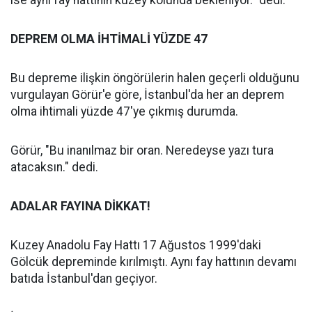
ise aynı fay hattının kuzey kolunda bekleniyor." dedi.
DEPREM OLMA İHTİMALİ YÜZDE 47
Bu depreme ilişkin öngörülerin halen geçerli olduğunu
vurgulayan Görür'e göre, İstanbul'da her an deprem
olma ihtimali yüzde 47'ye çıkmış durumda.
Görür, "Bu inanılmaz bir oran. Neredeyse yazı tura
atacaksın." dedi.
ADALAR FAYINA DİKKAT!
Kuzey Anadolu Fay Hattı 17 Ağustos 1999'daki
Gölcük depreminde kırılmıştı. Aynı fay hattının devamı
batıda İstanbul'dan geçiyor.