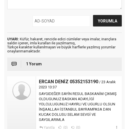
UYARI:
Küfür, hakaret, rencide edici cümleler veya imalar, inançlara
saldırı içeren, imla kuralları ile yazılmamış,
Türkçe karakter kullanılmayan ve büyük harflerle yazılmış yorumlar
onaylanmamaktadır.
1 Yorum
ERCAN DENİZ 05352153190
/ 23 Aralık
2023 13:37
SAYGIDEĞER SAYİN RESUL BASKANİM ÇIKMIŞ
OLDUGUNUZ BASKAN ADAYLİGİ
YOLCULUGUNUZ HAYIRLI VE UGURLU OLSUN
İNŞAALLAH İSTANBUL BAYRAMPASA DAN
KUCAK DOLUSU SELAM SEVGİ VE
SAYGILARIMLA
Yanıtla
(0)
(0)