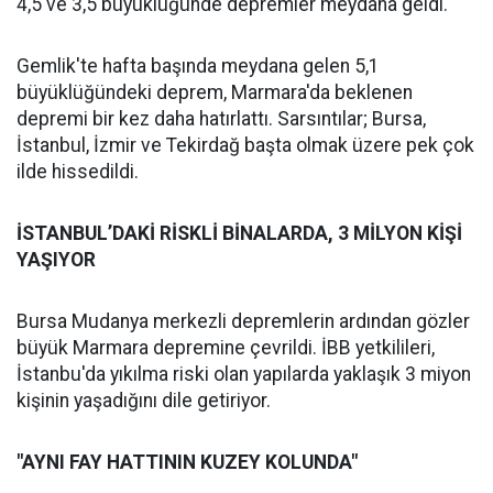
4,5 ve 3,5 büyüklüğünde depremler meydana geldi.
Gemlik'te hafta başında meydana gelen 5,1
büyüklüğündeki deprem, Marmara'da beklenen
depremi bir kez daha hatırlattı. Sarsıntılar; Bursa,
İstanbul, İzmir ve Tekirdağ başta olmak üzere pek çok
ilde hissedildi.
İSTANBUL’DAKİ RİSKLİ BİNALARDA, 3 MİLYON KİŞİ
YAŞIYOR
Bursa Mudanya merkezli depremlerin ardından gözler
büyük Marmara depremine çevrildi. İBB yetkilileri,
İstanbu'da yıkılma riski olan yapılarda yaklaşık 3 miyon
kişinin yaşadığını dile getiriyor.
"AYNI FAY HATTININ KUZEY KOLUNDA"