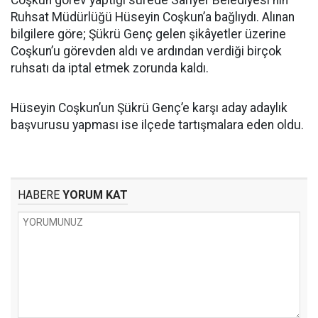
Coşkun görev yaptığı sürede Sarıyer Belediyesi'nin
Ruhsat Müdürlüğü Hüseyin Coşkun’a bağlıydı. Alınan
bilgilere göre; Şükrü Genç gelen şikâyetler üzerine
Coşkun’u görevden aldı ve ardından verdiği birçok
ruhsatı da iptal etmek zorunda kaldı.
Hüseyin Coşkun’un Şükrü Genç’e karşı aday adaylık
başvurusu yapması ise ilçede tartışmalara eden oldu.
HABERE
YORUM KAT