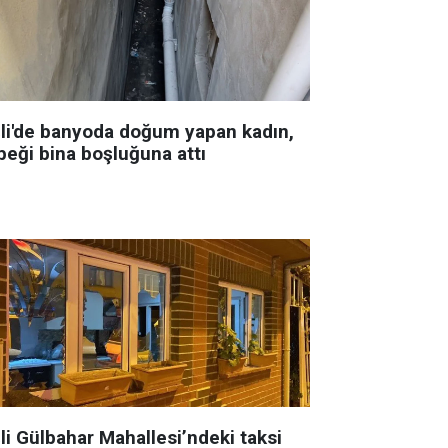
şli'de banyoda doğum yapan kadın,
beği bina boşluğuna attı
li Gülbahar Mahallesi’ndeki taksi