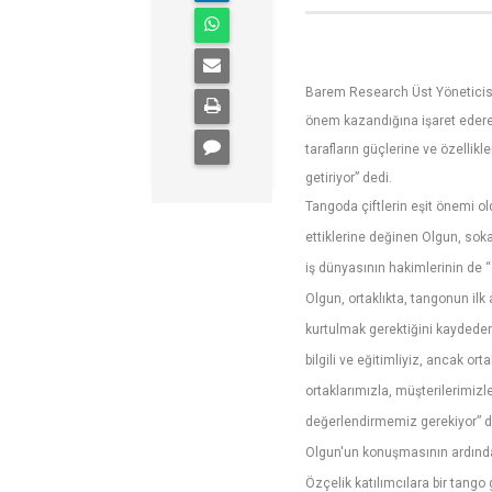
Barem Research Üst Yöneticisi 
önem kazandığına işaret ederek
tarafların güçlerine ve özellikl
getiriyor” dedi.
Tangoda çiftlerin eşit önemi ol
ettiklerine değinen Olgun, so
iş dünyasının hakimlerinin de 
Olgun, ortaklıkta, tangonun ilk
kurtulmak gerektiğini kaydeder
bilgili ve eğitimliyiz, ancak or
ortaklarımızla, müşterilerimizle
değerlendirmemiz gerekiyor” d
Olgun'un konuşmasının ardınd
Özçelik katılımcılara bir tango