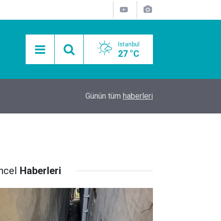
İstanbul
27 °C
15:11
Mobil Araçlarla Hayır Lokması Dağıtımının Avanta
Günün tüm
haberleri
ncel
Haberleri