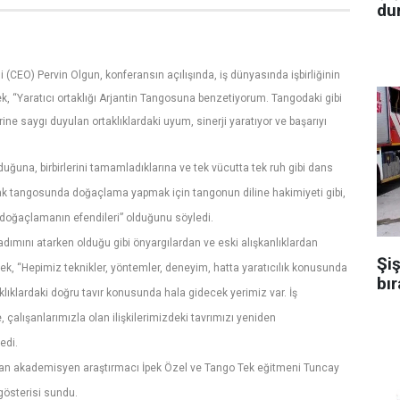
dur
(CEO) Pervin Olgun, konferansın açılışında, iş dünyasında işbirliğinin
, “Yaratıcı ortaklığı Arjantin Tangosuna benzetiyorum. Tangodaki gibi
erine saygı duyulan ortaklıklardaki uyum, sinerji yaratıyor ve başarıyı
duğuna, birbirlerini tamamladıklarına ve tek vücutta tek ruh gibi dans
kak tangosunda doğaçlama yapmak için tangonun diline hakimiyeti gibi,
“doğaçlamanın efendileri” olduğunu söyledi.
 adımını atarken olduğu gibi önyargılardan ve eski alışkanlıklardan
Şiş
ek, “Hepimiz teknikler, yöntemler, deneyim, hatta yaratıcılık konusunda
bır
taklıklardaki doğru tavır konusunda hala gidecek yerimiz var. İş
, çalışanlarımızla olan ilişkilerimizdeki tavrımızı yeniden
edi.
an akademisyen araştırmacı İpek Özel ve Tango Tek eğitmeni Tuncay
 gösterisi sundu.