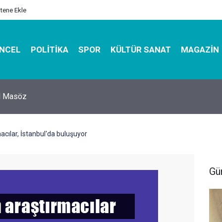
itene Ekle
NCEL
POLITIKA
SPOR
KÜLTÜR SANAT
MAGAZIN
hirbazı ile Estetik, Dayanıklı ve Çevre Dostu Ambalaj
acılar, İstanbul'da buluşuyor
Gü