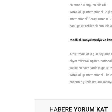
civarında olduğunu bildirdi.
WIN/Gallup International Başka
International'ı “araştırmanın B
nasıl geliştirebileceklerini ele a
Medikal, sosyal medya ve kamu
Araştırmacılar, 3 gün boyunca 
alıyor. WIN/Gallup Internationa
yükselen pazarlarda iş gelişti
WIN/Gallup International ülkele
pazarının yüzde 89'unu kapsıyo
HABERE
YORUM KAT