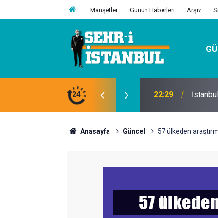
Manşetler
Günün Haberleri
Arşiv
S
GÜ
24
07:32
Kutu Si
Anasayfa
Güncel
57 ülkeden araştırm