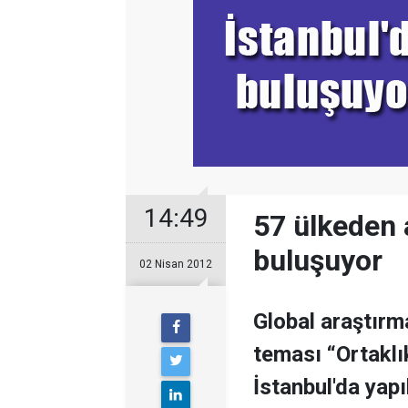
14:49
57 ülkeden a
buluşuyor
02 Nisan 2012
Global araştırm
teması “Ortaklık
İstanbul'da yapıl