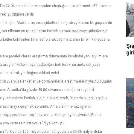
l'ın 72 ülkenin katılımcılarından oluştuğunu, konferansta 57 ülkeden
k, şu bilgileri verdi:
ri oluştu. Global araştırma şirketlerinde grubu yöneten bir grup vardır.
er ülkenin en iyi, en üstün kaliteli hizmeti sağlayan şirketlerinin
şirketler birbirinden finansal olarak bağımsız ama bir birlik meydana
Şiş
gir
elere paralel olarak araştırma dünyasının kendisini yeni eğilimlere
ma araçları kullanmaya başladığını belirterek, şu anda dünyada
line olarak yapıldığına dikkati çekti.
 çok yüz yüze anketler ve görüşmelerle araştırmaların yürütüldüğünü
anın Amerika'da yüzde 49-50 civarında olduğunu kaydetti.
 yüze ankete katılabildiğini dile getirerek, “Batı'da bu çok zor. Bu
 araştırmaya geçmek zorunda. Ama bizim henüz öyle bir
ırmaya cevap vermeyi seviyoruz, konuşmayı seviyoruz. Bizim
a yön vermesini istiyoruz” diye konuştu.
nın Türkiye'de 150 milyon dolar, dünyada ise 35-36 milyar dolar