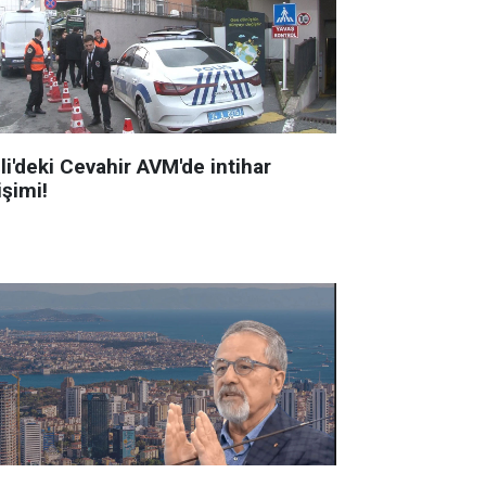
li'deki Cevahir AVM'de intihar
işimi!