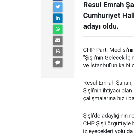
Resul Emrah Şa
Cumhuriyet Halk
adayı oldu.
CHP Parti Meclisi'nin
"Şişli'nin Gelecek İçi
ve İstanbul'un kalbi ol
Resul Emrah Şahan, Ş
Şişli'nin ihtiyacı ola
çalışmalarına hızlı b
Şişli’de adaylığının
CHP Şişli örgütüyle
izleyecekleri yolu da