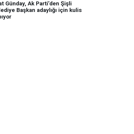
t Günday, Ak Parti’den Şişli
ediye Başkan adaylığı için kulis
pıyor