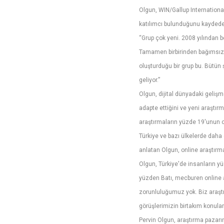
Olgun, WIN/Gallup Internationa
katılımcı bulunduğunu kaydedere
“Grup çok yeni. 2008 yılından be
Tamamen birbirinden bağımsız, h
oluşturduğu bir grup bu. Bütün 
geliyor.”
Olgun, dijital dünyadaki gelişm
adapte ettiğini ve yeni araştır
araştırmaların yüzde 19'unun on
Türkiye ve bazı ülkelerde daha
anlatan Olgun, online araştırm
Olgun, Türkiye'de insanların yüz
yüzden Batı, mecburen online
zorunluluğumuz yok. Biz araşt
görüşlerimizin birtakım konular
Pervin Olgun, araştırma pazarı