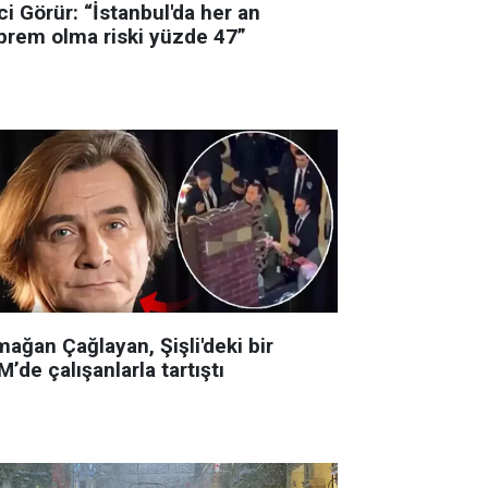
i Görür: “İstanbul'da her an
prem olma riski yüzde 47”
ağan Çağlayan, Şişli'deki bir
’de çalışanlarla tartıştı