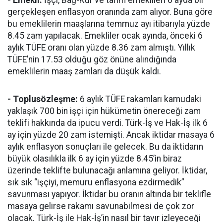
- Emekli:
İşçi, Bağ-Kur ve tarım emeklileri 6 ayda bir
gerçekleşen enflasyon oranında zam alıyor. Buna göre
bu emeklilerin maaşlarına temmuz ayı itibarıyla yüzde
8.45 zam yapılacak. Emekliler ocak ayında, önceki 6
aylık TÜFE oranı olan yüzde 8.36 zam almıştı. Yıllık
TÜFE’nin 17.53 olduğu göz önüne alındığında
emeklilerin maaş zamları da düşük kaldı.
- Toplusözleşme:
6 aylık TÜFE rakamları kamudaki
yaklaşık 700 bin işçi için hükümetin önereceği zam
teklifi hakkında da ipucu verdi. Türk-İş ve Hak-İş ilk 6
ay için yüzde 20 zam istemişti. Ancak iktidar masaya 6
aylık enflasyon sonuçları ile gelecek. Bu da iktidarın
büyük olasılıkla ilk 6 ay için yüzde 8.45’in biraz
üzerinde teklifte bulunacağı anlamına geliyor. İktidar,
sık sık “işçiyi, memuru enflasyona ezdirmedik”
savunması yapıyor. İktidar bu oranın altında bir teklifle
masaya gelirse rakamı savunabilmesi de çok zor
olacak. Türk-İş ile Hak-İş’in nasıl bir tavır izleyeceği