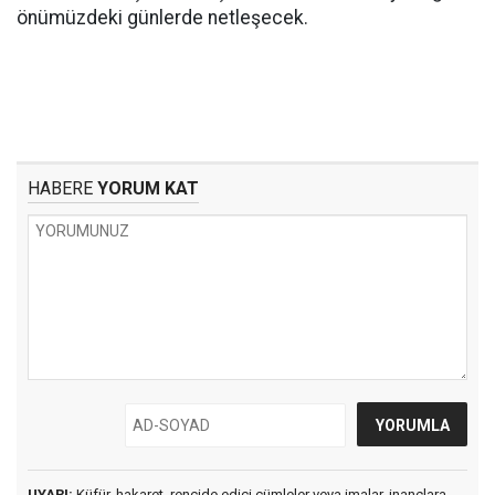
önümüzdeki günlerde netleşecek.
HABERE
YORUM KAT
UYARI:
Küfür, hakaret, rencide edici cümleler veya imalar, inançlara