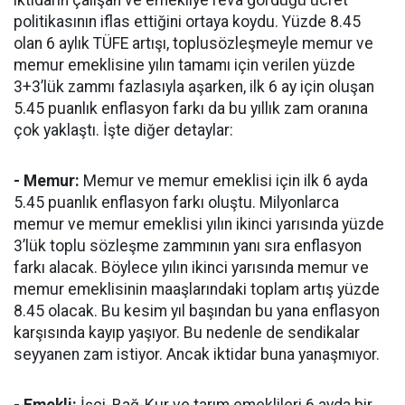
iktidarın çalışan ve emekliye reva gördüğü ücret
politikasının iflas ettiğini ortaya koydu. Yüzde 8.45
olan 6 aylık TÜFE artışı, toplusözleşmeyle memur ve
memur emeklisine yılın tamamı için verilen yüzde
3+3’lük zammı fazlasıyla aşarken, ilk 6 ay için oluşan
5.45 puanlık enflasyon farkı da bu yıllık zam oranına
çok yaklaştı. İşte diğer detaylar:
- Memur:
Memur ve memur emeklisi için ilk 6 ayda
5.45 puanlık enflasyon farkı oluştu. Milyonlarca
memur ve memur emeklisi yılın ikinci yarısında yüzde
3’lük toplu sözleşme zammının yanı sıra enflasyon
farkı alacak. Böylece yılın ikinci yarısında memur ve
memur emeklisinin maaşlarındaki toplam artış yüzde
8.45 olacak. Bu kesim yıl başından bu yana enflasyon
karşısında kayıp yaşıyor. Bu nedenle de sendikalar
seyyanen zam istiyor. Ancak iktidar buna yanaşmıyor.