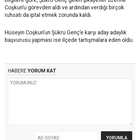
bilgilere göre; Şükrü Genç gelen şikâyetler üzerine
Coşkun’u görevden aldı ve ardından verdiği birçok
ruhsatı da iptal etmek zorunda kaldı.
Hüseyin Coşkun’un Şükrü Genç’e karşı aday adaylık
başvurusu yapması ise ilçede tartışmalara eden oldu.
HABERE
YORUM KAT