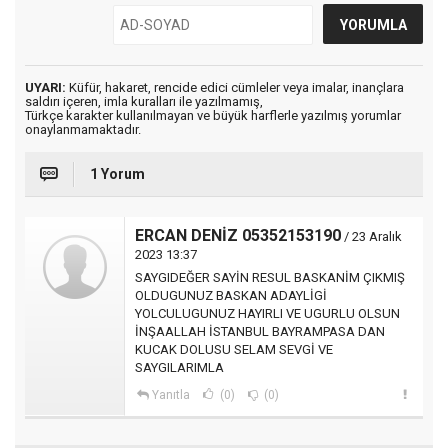
UYARI:
Küfür, hakaret, rencide edici cümleler veya imalar, inançlara
saldırı içeren, imla kuralları ile yazılmamış,
Türkçe karakter kullanılmayan ve büyük harflerle yazılmış yorumlar
onaylanmamaktadır.
1 Yorum
ERCAN DENİZ 05352153190
/ 23 Aralık
2023 13:37
SAYGIDEĞER SAYİN RESUL BASKANİM ÇIKMIŞ
OLDUGUNUZ BASKAN ADAYLİGİ
YOLCULUGUNUZ HAYIRLI VE UGURLU OLSUN
İNŞAALLAH İSTANBUL BAYRAMPASA DAN
KUCAK DOLUSU SELAM SEVGİ VE
SAYGILARIMLA
Yanıtla
(0)
(0)