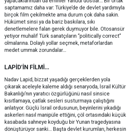
yapacaklarından da eminler Yahudi dostlar... Bir ortak
saptamamız daha var: Türkiye’de de devlet yardımıyla
birçok film çekilmekte ama durum çok daha sakin.
Hükümet sinsi ya da bariz baskılara, sıkı
denetlemelere falan gerek duymuyor bile. Otosansür
yetiyor muhalif Türk sanatçıların “politically correct”
olmalarına. Dolaylı yollar seçmek, metaforlardan
medet ummak zorundalar...
LAPİD’İN FİLMİ...
Nadav Lapid, bizzat yaşadığı gerçeklerden yola
çıkarak aceleyle kaleme aldığı senaryoda, İsrail Kültür
Bakanlığı’nın yaratıcı özgürlüğünü nasıl sinsice
kısıtlamaya, çatlak sesleri susturmaya çalıştığını
anlatıyor. Güçlü İsrail ordusunun, beyinlerini yıkadığı
askerleri nasıl manipüle ettiğini, çöl ortasındaki küçük
kasabada sahneye koyduğu bir Yunan tragedyasına
dönüştürüyor sanki... Başta devlet kurumları, herkesin