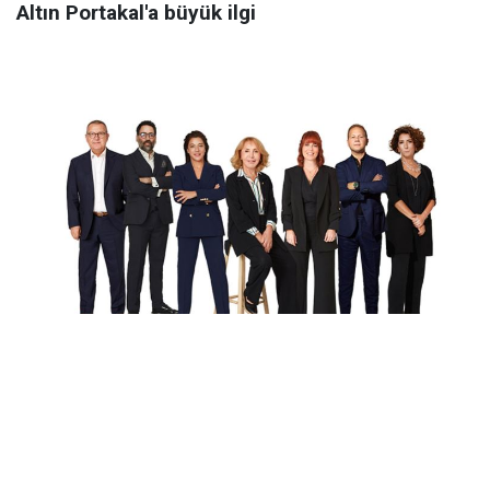
Altın Portakal'a büyük ilgi
'Zamansız Sofralar' sergisi 5 Ekim'de başlıyor