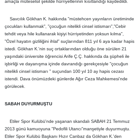
amaçla müteselsil şekilde hürriyetlerinin kısıtlandığı kaydedildi.
Savcılık Gökhan K. hakkında "müstehcen yayınların üretiminde
çocukları kullanmak", "çocuğun nitelikli cinsel istismarı","Cebir
tehdit veya hile kullanarak kişiyi hürriyetinden yoksun kılma",
"Özel hayatın gizliliğini ihlal" suçlarından 811 yıl 6 aya kadar hapis
istedi. Gökhan K.'nin suç ortaklarından olduğu öne sürülen 21
yaşındaki üniversite öğrencisi Arife Ç.Ç. hakkında da şüpheli ile
işbirliği ve dayanışma içinde davrandığı gerekçesiyle "çocuğun
nitelikli cinsel istismarı " suçundan 100 yıl 10 ay hapis cezası
istendi. Dava önümüzdeki günlerde Ağır Ceza Mahkemesi'nde
görülecek.
SABAH DUYURMUŞTU
Etiler Spor Kulübü'nde yaşanan skandalı SABAH 21 Temmuz
2013 günü kamuoyuna "Pedofili Utancı"manşetiyle duyurmuştu.
Etiler Spor Kulübü Başkanı Hızır Canbaz da Gökhan K.'den