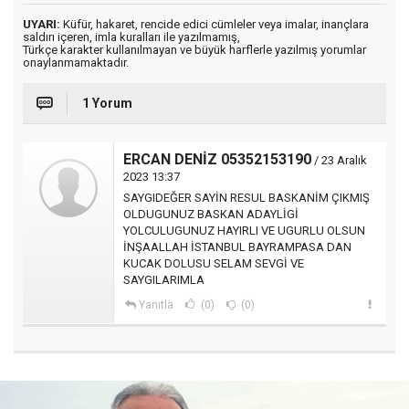
UYARI:
Küfür, hakaret, rencide edici cümleler veya imalar, inançlara
saldırı içeren, imla kuralları ile yazılmamış,
Türkçe karakter kullanılmayan ve büyük harflerle yazılmış yorumlar
onaylanmamaktadır.
1 Yorum
ERCAN DENİZ 05352153190
/ 23 Aralık
2023 13:37
SAYGIDEĞER SAYİN RESUL BASKANİM ÇIKMIŞ
OLDUGUNUZ BASKAN ADAYLİGİ
YOLCULUGUNUZ HAYIRLI VE UGURLU OLSUN
İNŞAALLAH İSTANBUL BAYRAMPASA DAN
KUCAK DOLUSU SELAM SEVGİ VE
SAYGILARIMLA
Yanıtla
(0)
(0)