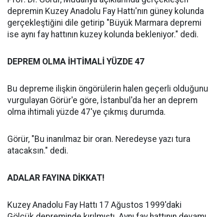
depremin Kuzey Anadolu Fay Hattı'nın güney kolunda
gerçekleştiğini dile getirip "Büyük Marmara depremi
ise aynı fay hattının kuzey kolunda bekleniyor." dedi.
DEPREM OLMA İHTİMALİ YÜZDE 47
Bu depreme ilişkin öngörülerin halen geçerli olduğunu
vurgulayan Görür'e göre, İstanbul'da her an deprem
olma ihtimali yüzde 47'ye çıkmış durumda.
Görür, "Bu inanılmaz bir oran. Neredeyse yazı tura
atacaksın." dedi.
ADALAR FAYINA DİKKAT!
Kuzey Anadolu Fay Hattı 17 Ağustos 1999'daki
Gölcük depreminde kırılmıştı. Aynı fay hattının devamı